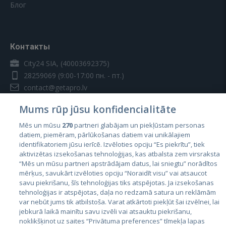
Блог
Контакты
City24 SIA, (40003692375)
28259069
(9:00-17:00 пн. - пт.)
contact@getapro.lv
Mums rūp jūsu konfidencialitāte
Mēs un mūsu
270
partneri glabājam un piekļūstam personas
datiem, piemēram, pārlūkošanas datiem vai unikālajiem
identifikatoriem jūsu ierīcē. Izvēloties opciju “Es piekrītu”, tiek
Страны
aktivizētas izsekošanas tehnoloģijas, kas atbalsta zem virsraksta
Эстония
“Mēs un mūsu partneri apstrādājam datus, lai sniegtu” norādītos
mērķus, savukārt izvēloties opciju “Noraidīt visu” vai atsaucot
Латвия
savu piekrišanu, šīs tehnoloģijas tiks atspējotas. Ja izsekošanas
tehnoloģijas ir atspējotas, daļa no redzamā satura un reklāmām
Литва
var nebūt jums tik atbilstoša. Varat atkārtoti piekļūt šai izvēlnei, lai
jebkurā laikā mainītu savu izvēli vai atsauktu piekrišanu,
noklikšķinot uz saites “Privātuma preferences” tīmekļa lapas