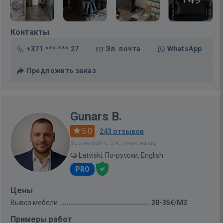
Контакты
+371 *** *** 27
Эл. почта
WhatsApp
Предложить заказ
Gunars B.
5.0
·
243 отзывов
Был на сайте: 2 ч. 7 мин. назад
Latviski, По-русски, English
PRO
Цены
Вывоз мебели
30-35€/M3
Примеры работ