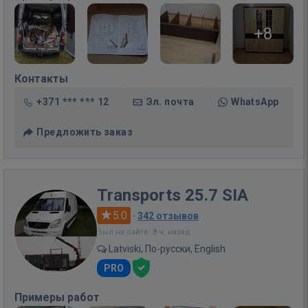
+8
Контакты
+371 *** *** 12
Эл. почта
WhatsApp
Предложить заказ
Transports 25.7 SIA
5.0
·
342 отзывов
Был на сайте: 8 ч. назад
Latviski, По-русски, English
PRO
Примеры работ