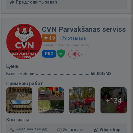
Предложить заказ
CVN Pārvākšanās serviss
4.9
·
179 отзывов
Был на сайте: 56 минут назад
PRO
Цены
Вывоз мебели
55,00€/M3
Примеры работ
+134
Контакты
+371 *** *** 63
Эл. почта
WhatsApp