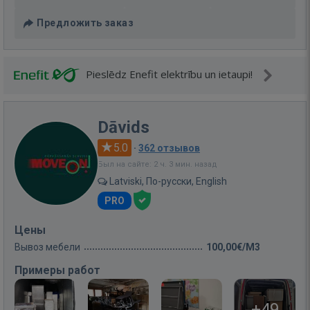
Предложить заказ
Pieslēdz Enefit elektrību un ietaupi!
Dāvids
5.0
·
362 отзывов
Был на сайте: 2 ч. 3 мин. назад
Latviski, По-русски, English
PRO
Цены
Вывоз мебели
100,00€/M3
Примеры работ
+49