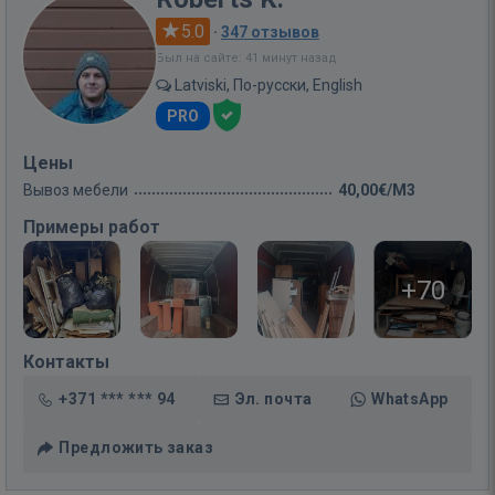
5.0
·
347 отзывов
Был на сайте: 41 минут назад
Latviski, По-русски, English
PRO
Цены
Вывоз мебели
40,00€/M3
Примеры работ
+70
Контакты
+371 *** *** 94
Эл. почта
WhatsApp
Предложить заказ