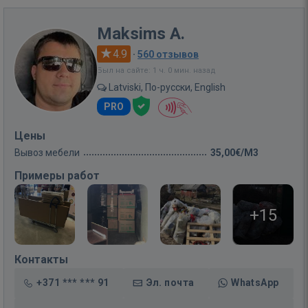
Maksims A.
4.9
·
560 отзывов
Был на сайте: 1 ч. 0 мин. назад
Latviski, По-русски, English
PRO
Цены
Вывоз мебели
35,00€/M3
Примеры работ
+15
Контакты
+371 *** *** 91
Эл. почта
WhatsApp