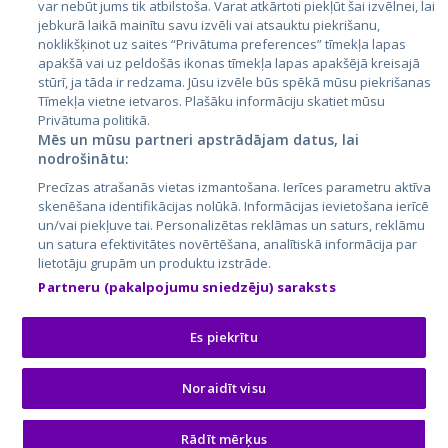
var nebūt jums tik atbilstoša. Varat atkārtoti piekļūt šai izvēlnei, lai
jebkurā laikā mainītu savu izvēli vai atsauktu piekrišanu,
noklikšķinot uz saites “Privātuma preferences” tīmekļa lapas
apakšā vai uz peldošās ikonas tīmekļa lapas apakšējā kreisajā
stūrī, ja tāda ir redzama. Jūsu izvēle būs spēkā mūsu piekrišanas
Tīmekļa vietne ietvaros. Plašāku informāciju skatiet mūsu
Privātuma politikā.
Mēs un mūsu partneri apstrādājam datus, lai
nodrošinātu:
City24.lv
CVbankas.lt
Precīzas atrašanās vietas izmantošana. Ierīces parametru aktīva
City24.ee
Kainos.lt
skenēšana identifikācijas nolūkā. Informācijas ievietošana ierīcē
un/vai piekļuve tai. Personalizētas reklāmas un saturs, reklāmu
GetaPro.lv
Paslaugos.lt
un satura efektivitātes novērtēšana, analītiskā informācija par
GetaPro.ee
auto24.ee
lietotāju grupām un produktu izstrāde.
Skelbiu.lt
KV.ee
Partneru (pakalpojumu sniedzēju) saraksts
Autoplius.lt
Osta.ee
Aruodas.lt
KuldneBörs.ee
Es piekrītu
Noraidīt visu
© 2026 GetaPro. Все права защищены.
Rādīt mērķus