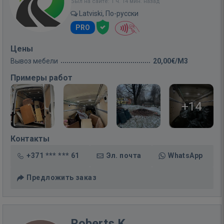
Был на сайте: 1 ч. 14 мин. назад
Latviski, По-русски
PRO
Цены
Вывоз мебели
20,00€/M3
Примеры работ
+14
Контакты
+371 *** *** 61
Эл. почта
WhatsApp
Предложить заказ
Roberts K.