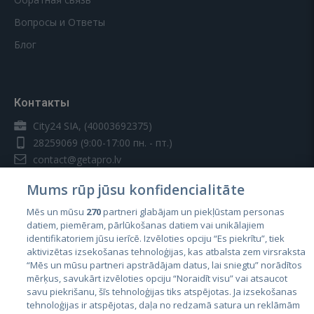
Вопросы и Ответы
Блог
Контакты
City24 SIA, (40003692375)
28259069
(9:00-17:00 пн. - пт.)
contact@getapro.lv
Mums rūp jūsu konfidencialitāte
Mēs un mūsu
270
partneri glabājam un piekļūstam personas
datiem, piemēram, pārlūkošanas datiem vai unikālajiem
identifikatoriem jūsu ierīcē. Izvēloties opciju “Es piekrītu”, tiek
Страны
aktivizētas izsekošanas tehnoloģijas, kas atbalsta zem virsraksta
Эстония
“Mēs un mūsu partneri apstrādājam datus, lai sniegtu” norādītos
mērķus, savukārt izvēloties opciju “Noraidīt visu” vai atsaucot
Латвия
savu piekrišanu, šīs tehnoloģijas tiks atspējotas. Ja izsekošanas
tehnoloģijas ir atspējotas, daļa no redzamā satura un reklāmām
Литва