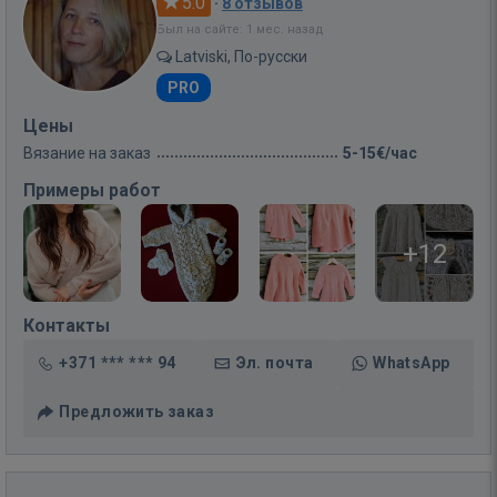
5.0
·
8 отзывов
Был на сайте: 1 мес. назад
Latviski, По-русски
PRO
Цены
Вязание на заказ
5-15€/час
Примеры работ
+12
Контакты
+371 *** *** 94
Эл. почта
WhatsApp
Предложить заказ