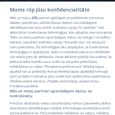
Mums rūp jūsu konfidencialitāte
Mēs un mūsu
270
partneri glabājam un piekļūstam personas
datiem, piemēram, pārlūkošanas datiem vai unikālajiem
identifikatoriem jūsu ierīcē. Izvēloties opciju “Es piekrītu”, tiek
Страны
aktivizētas izsekošanas tehnoloģijas, kas atbalsta zem virsraksta
Эстония
“Mēs un mūsu partneri apstrādājam datus, lai sniegtu” norādītos
mērķus, savukārt izvēloties opciju “Noraidīt visu” vai atsaucot
Латвия
savu piekrišanu, šīs tehnoloģijas tiks atspējotas. Ja izsekošanas
tehnoloģijas ir atspējotas, daļa no redzamā satura un reklāmām
Литва
var nebūt jums tik atbilstoša. Varat atkārtoti piekļūt šai izvēlnei, lai
jebkurā laikā mainītu savu izvēli vai atsauktu piekrišanu,
noklikšķinot uz saites “Privātuma preferences” tīmekļa lapas
apakšā vai uz peldošās ikonas tīmekļa lapas apakšējā kreisajā
stūrī, ja tāda ir redzama. Jūsu izvēle būs spēkā mūsu piekrišanas
Tīmekļa vietne ietvaros. Plašāku informāciju skatiet mūsu
Privātuma politikā.
Mēs un mūsu partneri apstrādājam datus, lai
nodrošinātu:
City24.lv
CVbankas.lt
Precīzas atrašanās vietas izmantošana. Ierīces parametru aktīva
City24.ee
Kainos.lt
skenēšana identifikācijas nolūkā. Informācijas ievietošana ierīcē
un/vai piekļuve tai. Personalizētas reklāmas un saturs, reklāmu
GetaPro.lv
Paslaugos.lt