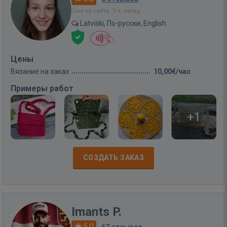
Был на сайте: 5 ч. назад
Latviski, По-русски, English
Цены
Вязание на заказ
10,00€/час
Примеры работ
+1
СОЗДАТЬ ЗАКАЗ
Imants P.
5.0
·
67 отзывов