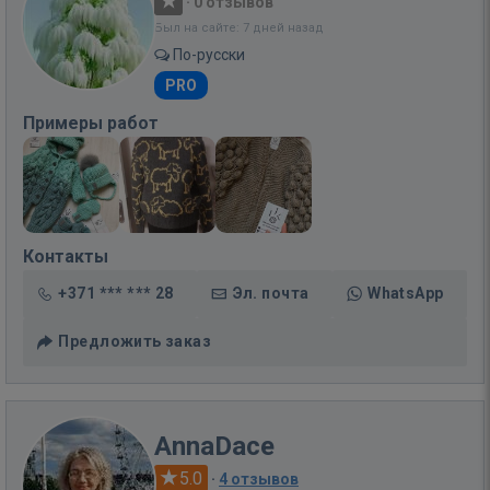
·
0 отзывов
Был на сайте: 7 дней назад
По-русски
PRO
Примеры работ
Контакты
+371 *** *** 28
Эл. почта
WhatsApp
Предложить заказ
AnnaDace
5.0
·
4 отзывов