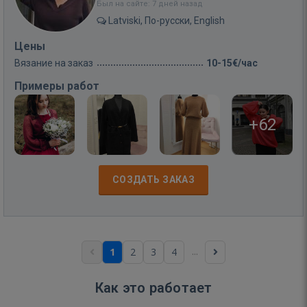
Был на сайте: 7 дней назад
Latviski, По-русски, English
Цены
Вязание на заказ
10-15€/час
Примеры работ
+62
СОЗДАТЬ ЗАКАЗ
...
1
2
3
4
Как это работает