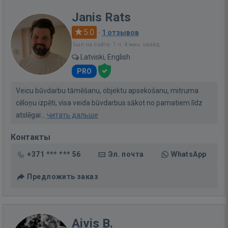
Janis Rats
5.0
·
1 отзывов
Был на сайте: 1 ч. 4 мин. назад
Latviski, English
PRO
Veicu būvdarbu tāmēšanu, objektu apsekošanu, mitruma
cēloņu izpēti, visa veida būvdarbus sākot no pamatiem līdz
atslēgai...
читать дальше
Контакты
+371 *** *** 56
Эл. почта
WhatsApp
Предложить заказ
Aivis B.