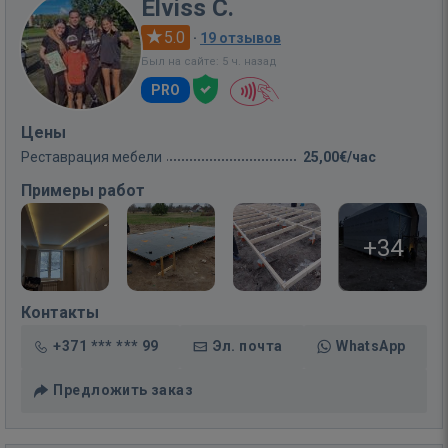
Elviss C.
5.0
·
19 отзывов
Был на сайте: 5 ч. назад
PRO
Цены
Реставрация мебели
25,00€/час
Примеры работ
+34
Контакты
+371 *** *** 99
Эл. почта
WhatsApp
Предложить заказ