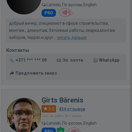
Latviski, По-русски, English
PRO
добрый вечер, специалист в сфере строительства,
монтаж , демонтаж, бетонные работы, сварка,монтаж
заборов, террас и друг...
читать дальше
Контакты
+371 *** *** 09
Эл. почта
WhatsApp
Предложить заказ
Ģirts Bārenis
5.0
·
434 отзывов
Был на сайте: 8 ч. назад
Latviski, По-русски, English
PRO