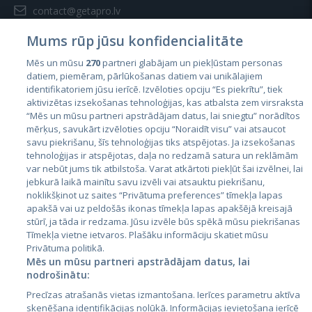
contact@getapro.lv
Mums rūp jūsu konfidencialitāte
Mēs un mūsu
270
partneri glabājam un piekļūstam personas
datiem, piemēram, pārlūkošanas datiem vai unikālajiem
identifikatoriem jūsu ierīcē. Izvēloties opciju “Es piekrītu”, tiek
Страны
aktivizētas izsekošanas tehnoloģijas, kas atbalsta zem virsraksta
Эстония
“Mēs un mūsu partneri apstrādājam datus, lai sniegtu” norādītos
mērķus, savukārt izvēloties opciju “Noraidīt visu” vai atsaucot
Латвия
savu piekrišanu, šīs tehnoloģijas tiks atspējotas. Ja izsekošanas
tehnoloģijas ir atspējotas, daļa no redzamā satura un reklāmām
Литва
var nebūt jums tik atbilstoša. Varat atkārtoti piekļūt šai izvēlnei, lai
jebkurā laikā mainītu savu izvēli vai atsauktu piekrišanu,
noklikšķinot uz saites “Privātuma preferences” tīmekļa lapas
apakšā vai uz peldošās ikonas tīmekļa lapas apakšējā kreisajā
stūrī, ja tāda ir redzama. Jūsu izvēle būs spēkā mūsu piekrišanas
Tīmekļa vietne ietvaros. Plašāku informāciju skatiet mūsu
Privātuma politikā.
Mēs un mūsu partneri apstrādājam datus, lai
nodrošinātu:
City24.lv
CVbankas.lt
Precīzas atrašanās vietas izmantošana. Ierīces parametru aktīva
City24.ee
Kainos.lt
skenēšana identifikācijas nolūkā. Informācijas ievietošana ierīcē