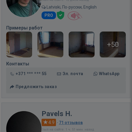
Latviski, По-русски, English
PRO
Примеры работ
+50
Контакты
+371 *** *** 55
Эл. почта
WhatsApp
Предложить заказ
Pavels H.
4.9
·
71 отзывов
Был на сайте: 1 ч. 51 мин. назад