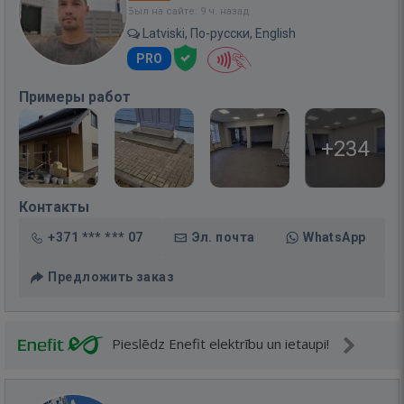
Был на сайте: 9 ч. назад
Latviski, По-русски, English
PRO
Примеры работ
+234
Контакты
+371 *** *** 07
Эл. почта
WhatsApp
Предложить заказ
Pieslēdz Enefit elektrību un ietaupi!