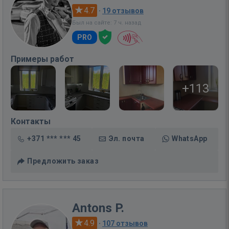
4.7
·
19 отзывов
Был на сайте: 7 ч. назад
PRO
Примеры работ
+113
Контакты
+371 *** *** 45
Эл. почта
WhatsApp
Предложить заказ
Antons P.
4.9
·
107 отзывов