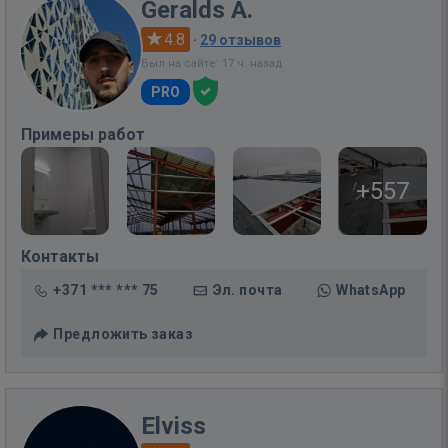
Geralds A.
4.8
·
29 отзывов
Был на сайте: 17 ч. назад
PRO
Примеры работ
+557
Контакты
+371 *** *** 75
Эл. почта
WhatsApp
Предложить заказ
Elviss