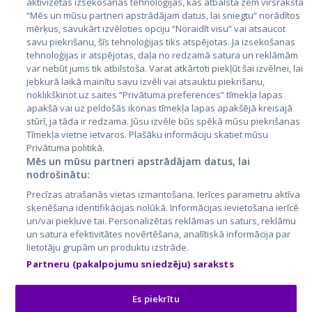
aktivizētas izsekošanas tehnoloģijas, kas atbalsta zem virsraksta
Эстония
“Mēs un mūsu partneri apstrādājam datus, lai sniegtu” norādītos
mērķus, savukārt izvēloties opciju “Noraidīt visu” vai atsaucot
Латвия
savu piekrišanu, šīs tehnoloģijas tiks atspējotas. Ja izsekošanas
tehnoloģijas ir atspējotas, daļa no redzamā satura un reklāmām
Литва
var nebūt jums tik atbilstoša. Varat atkārtoti piekļūt šai izvēlnei, lai
jebkurā laikā mainītu savu izvēli vai atsauktu piekrišanu,
noklikšķinot uz saites “Privātuma preferences” tīmekļa lapas
apakšā vai uz peldošās ikonas tīmekļa lapas apakšējā kreisajā
stūrī, ja tāda ir redzama. Jūsu izvēle būs spēkā mūsu piekrišanas
Tīmekļa vietne ietvaros. Plašāku informāciju skatiet mūsu
Privātuma politikā.
Mēs un mūsu partneri apstrādājam datus, lai
nodrošinātu:
City24.lv
CVbankas.lt
Precīzas atrašanās vietas izmantošana. Ierīces parametru aktīva
City24.ee
Kainos.lt
skenēšana identifikācijas nolūkā. Informācijas ievietošana ierīcē
un/vai piekļuve tai. Personalizētas reklāmas un saturs, reklāmu
GetaPro.lv
Paslaugos.lt
un satura efektivitātes novērtēšana, analītiskā informācija par
GetaPro.ee
auto24.ee
lietotāju grupām un produktu izstrāde.
Skelbiu.lt
KV.ee
Partneru (pakalpojumu sniedzēju) saraksts
Autoplius.lt
Osta.ee
Aruodas.lt
KuldneBörs.ee
Es piekrītu