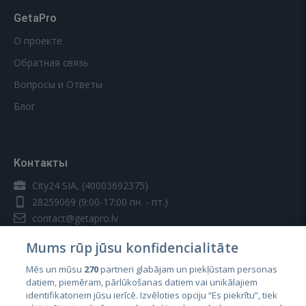
GetaPro
О проекте
Обратная связь
Вопросы и Ответы
Блог
Контакты
City24 SIA, (40003692375)
28259069
(9:00-17:00 пн. - пт.)
contact@getapro.lv
Mums rūp jūsu konfidencialitāte
Mēs un mūsu
270
partneri glabājam un piekļūstam personas
datiem, piemēram, pārlūkošanas datiem vai unikālajiem
identifikatoriem jūsu ierīcē. Izvēloties opciju “Es piekrītu”, tiek
Страны