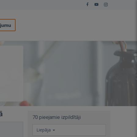
ījumu
ā
70 pieejamie izpildītāji
Liepāja