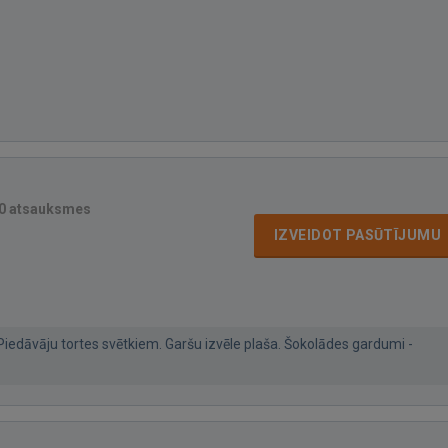
0 atsauksmes
IZVEIDOT PASŪTĪJUMU
Piedāvāju tortes svētkiem. Garšu izvēle plaša. Šokolādes gardumi -