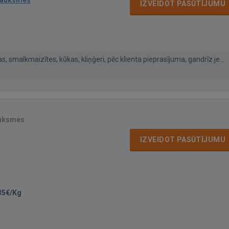
IZVEIDOT PASŪTĪJUMU
, smalkmaizītes, kūkas, kliņģeri, pēc klienta pieprasījuma, gandrīz je...
auksmes
IZVEIDOT PASŪTĪJUMU
35€/Kg