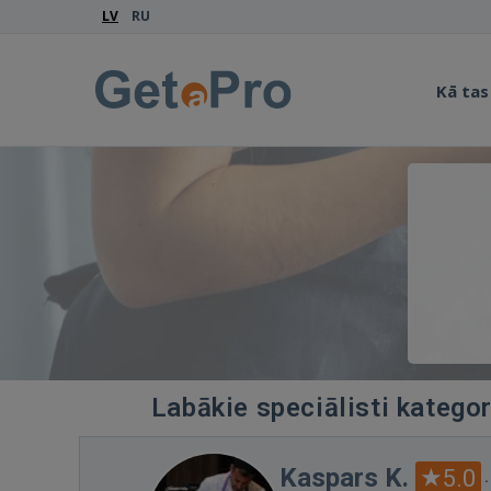
LV
RU
Kā tas
Labākie speciālisti kategor
Kaspars K.
5.0