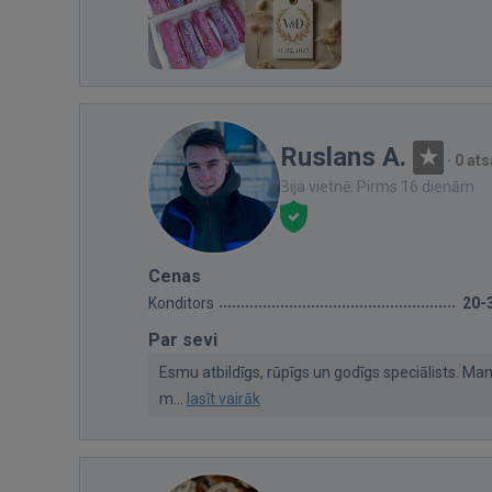
Ruslans A.
·
0 at
Bija vietnē: Pirms 16 dienām
Cenas
Konditors
20-
Par sevi
Esmu atbildīgs, rūpīgs un godīgs speciālists. M
m...
lasīt vairāk