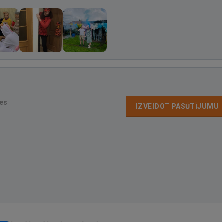
es
IZVEIDOT PASŪTĪJUMU