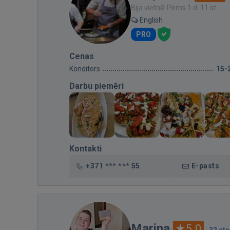
Bija vietnē: Pirms 1 d. 11 st.
English
PRO
Cenas
Konditors
15-
Darbu piemēri
Kontakti
+371 *** *** 55
E-pasts
Marina
5.0
·
22 at