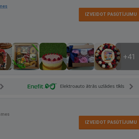
smes
IZVEIDOT PASŪTĪJUMU
+41
Elektroauto ātrās uzlādes tīkls
smes
IZVEIDOT PASŪTĪJUMU