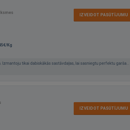
uksmes
IZVEIDOT PASŪTĪJUMU
45€/Kg
 Izmantoju tikai dabiskākās sastāvdaļas, lai sasniegtu perfektu garša...
s
IZVEIDOT PASŪTĪJUMU