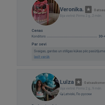
Veronika.
·
0 atsa
Bija vietnē: Pirms 2 g., 2 mēn.
Cenas
Konditors
30-
Par sevi
Svaigas, gardas un stilīgas kūkas pēc pasūtījuma.
lasīt vairāk
Luīza
·
0 atsauksme
Bija vietnē: Pirms 2 g., 9 mēn.
Latviski, По-русски