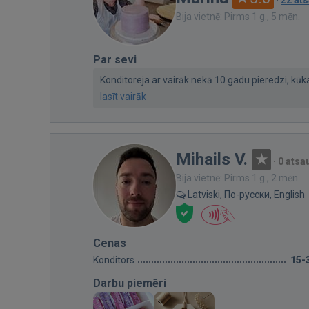
Bija vietnē: Pirms 1 g., 5 mēn.
Par sevi
Konditoreja ar vairāk nekā 10 gadu pieredzi, kūkas
lasīt vairāk
Mihails V.
·
0 ats
Bija vietnē: Pirms 1 g., 2 mēn.
Latviski, По-русски, English
Cenas
Konditors
15-
Darbu piemēri