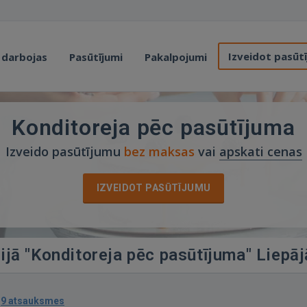
Izveidot pasūt
 darbojas
Pasūtījumi
Pakalpojumi
Konditoreja pēc pasūtījuma
Izveido pasūtījumu
bez maksas
vai
apskati cenas
IZVEIDOT PASŪTĪJUMU
ijā "Konditoreja pēc pasūtījuma" Liepāj
·
9 atsauksmes