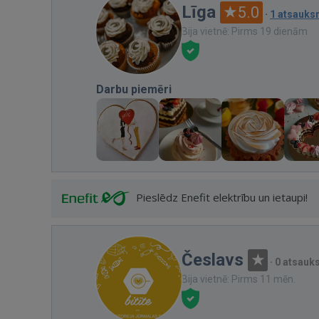
Līga
5.0
·
1 atsauk
Bija vietnē: Pirms 19 dienām
Darbu piemēri
Pieslēdz Enefit elektrību un ietaupi!
Česlavs
·
0 atsauk
Bija vietnē: Pirms 11 mēn.