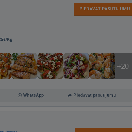
PIEDĀVĀT PASŪTĪJUMU
25€/Kg
+20
WhatsApp
Piedāvāt pasūtījumu
sauksmes