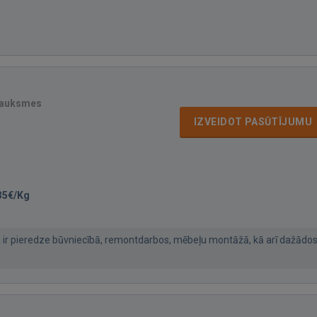
sauksmes
IZVEIDOT PASŪTĪJUMU
35€/Kg
an ir pieredze būvniecībā, remontdarbos, mēbeļu montāžā, kā arī dažādo