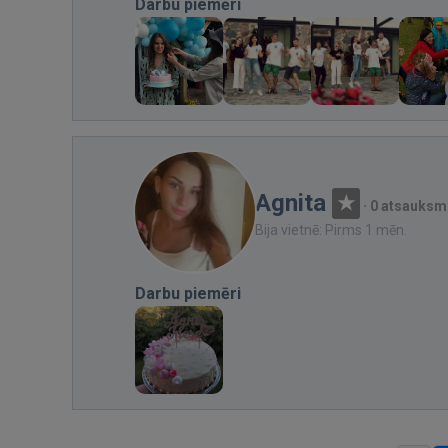
Darbu piemēri
Agnita
·
0 atsauksm
Bija vietnē: Pirms 1 mēn.
Darbu piemēri