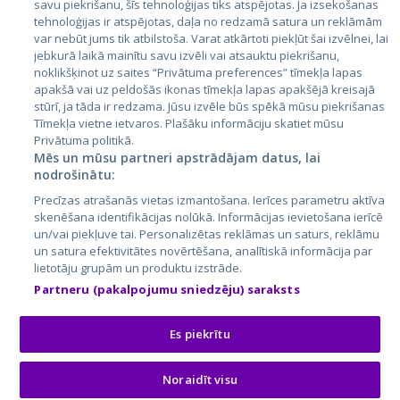
savu piekrišanu, šīs tehnoloģijas tiks atspējotas. Ja izsekošanas
tehnoloģijas ir atspējotas, daļa no redzamā satura un reklāmām
Lietuva
var nebūt jums tik atbilstoša. Varat atkārtoti piekļūt šai izvēlnei, lai
jebkurā laikā mainītu savu izvēli vai atsauktu piekrišanu,
noklikšķinot uz saites “Privātuma preferences” tīmekļa lapas
apakšā vai uz peldošās ikonas tīmekļa lapas apakšējā kreisajā
stūrī, ja tāda ir redzama. Jūsu izvēle būs spēkā mūsu piekrišanas
Tīmekļa vietne ietvaros. Plašāku informāciju skatiet mūsu
Privātuma politikā.
Mēs un mūsu partneri apstrādājam datus, lai
nodrošinātu:
City24.lv
CVbankas.lt
Precīzas atrašanās vietas izmantošana. Ierīces parametru aktīva
City24.ee
Kainos.lt
skenēšana identifikācijas nolūkā. Informācijas ievietošana ierīcē
un/vai piekļuve tai. Personalizētas reklāmas un saturs, reklāmu
GetaPro.lv
Paslaugos.lt
un satura efektivitātes novērtēšana, analītiskā informācija par
GetaPro.ee
auto24.ee
lietotāju grupām un produktu izstrāde.
Skelbiu.lt
KV.ee
Partneru (pakalpojumu sniedzēju) saraksts
Autoplius.lt
Osta.ee
Aruodas.lt
KuldneBörs.ee
Es piekrītu
Noraidīt visu