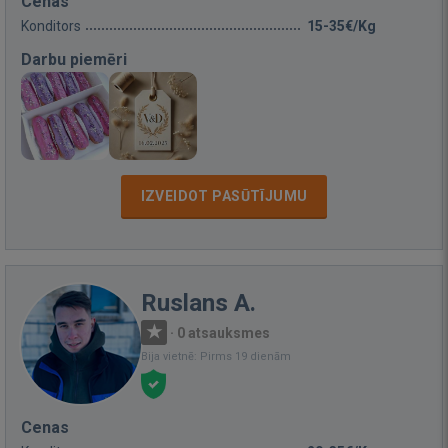
Cenas
Konditors
15-35€/Kg
Darbu piemēri
IZVEIDOT PASŪTĪJUMU
Ruslans A.
·
0 atsauksmes
Bija vietnē: Pirms 19 dienām
Cenas