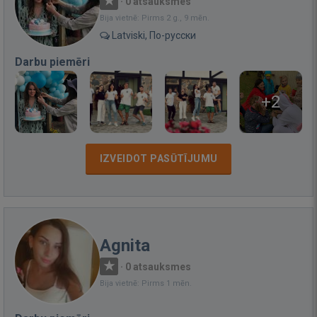
·
0 atsauksmes
Bija vietnē: Pirms 2 g., 9 mēn.
Latviski, По-русски
Darbu piemēri
+2
IZVEIDOT PASŪTĪJUMU
Agnita
·
0 atsauksmes
Bija vietnē: Pirms 1 mēn.