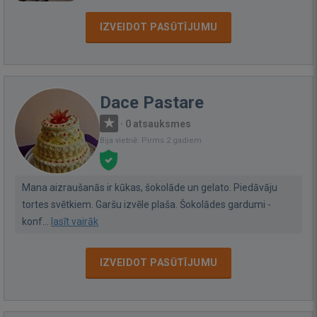
IZVEIDOT PASŪTĪJUMU
Dace Pastare
·
0 atsauksmes
Bija vietnē: Pirms 2 gadiem
Mana aizraušanās ir kūkas, šokolāde un gelato. Piedāvāju
tortes svētkiem. Garšu izvēle plaša. Šokolādes gardumi -
konf...
lasīt vairāk
IZVEIDOT PASŪTĪJUMU