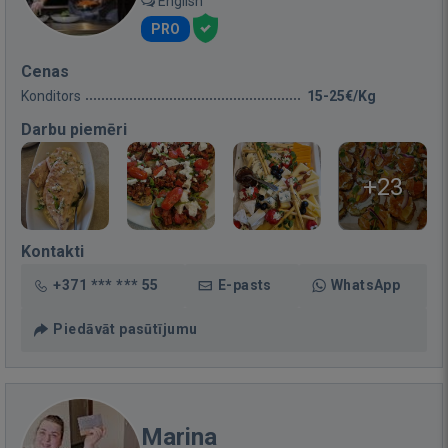
English
PRO
Cenas
Konditors
15-25€/Kg
Darbu piemēri
+23
Kontakti
+371 *** *** 55
E-pasts
WhatsApp
Piedāvāt pasūtījumu
Marina