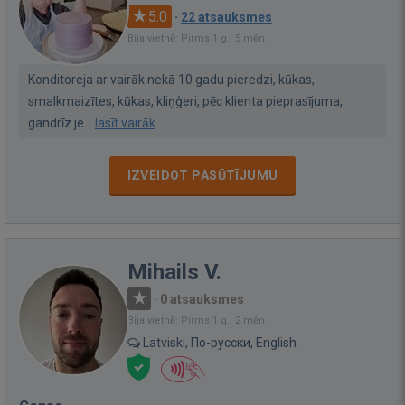
5.0
·
22 atsauksmes
Bija vietnē: Pirms 1 g., 5 mēn.
Konditoreja ar vairāk nekā 10 gadu pieredzi, kūkas,
smalkmaizītes, kūkas, kliņģeri, pēc klienta pieprasījuma,
gandrīz je...
lasīt vairāk
IZVEIDOT PASŪTĪJUMU
Mihails V.
·
0 atsauksmes
Bija vietnē: Pirms 1 g., 2 mēn.
Latviski, По-русски, English