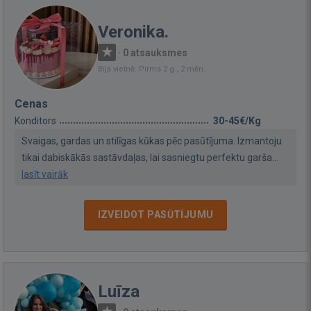
Veronika.
·
0 atsauksmes
Bija vietnē: Pirms 2 g., 2 mēn.
Cenas
Konditors
30-45€/Kg
Svaigas, gardas un stilīgas kūkas pēc pasūtījuma. Izmantoju
tikai dabiskākās sastāvdaļas, lai sasniegtu perfektu garša...
lasīt vairāk
IZVEIDOT PASŪTĪJUMU
Luīza