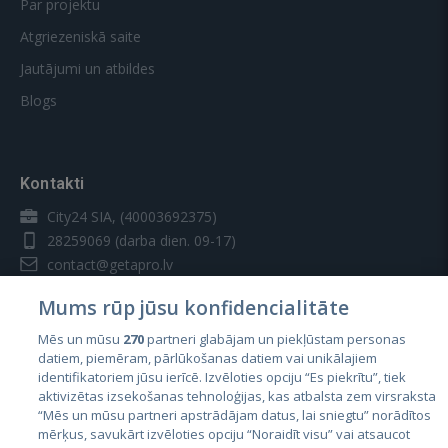
Par projektu
Atgriezeniskā saite
Jautājumi un atbildes
Blogs
Kontakti
City24 SIA, (40003692375)
28259069
(darba dien. 09-17)
contact@getapro.lv
Mums rūp jūsu konfidencialitāte
Mēs un mūsu
270
partneri glabājam un piekļūstam personas
datiem, piemēram, pārlūkošanas datiem vai unikālajiem
identifikatoriem jūsu ierīcē. Izvēloties opciju “Es piekrītu”, tiek
Valstis
aktivizētas izsekošanas tehnoloģijas, kas atbalsta zem virsraksta
Igaunija
“Mēs un mūsu partneri apstrādājam datus, lai sniegtu” norādītos
mērķus, savukārt izvēloties opciju “Noraidīt visu” vai atsaucot
Latvija