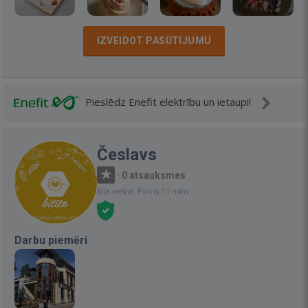
IZVEIDOT PASŪTĪJUMU
Pieslēdz Enefit elektrību un ietaupi!
Česlavs
·
0 atsauksmes
Bija vietnē: Pirms 11 mēn.
Darbu piemēri