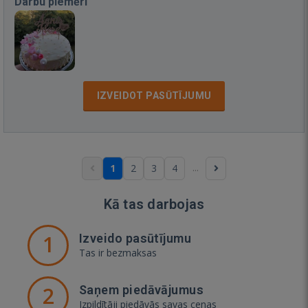
Darbu piemēri
IZVEIDOT PASŪTĪJUMU
...
1
2
3
4
Kā tas darbojas
1
Izveido pasūtījumu
Tas ir bezmaksas
2
Saņem piedāvājumus
Izpildītāji piedāvās savas cenas