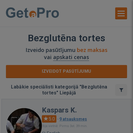
Bezglutēna tortes
Izveido pasūtījumu
bez maksas
vai
apskati cenas
IZVEIDOT PASŪTĪJUMU
Labākie speciālisti kategorijā "Bezglutēna
tortes" Liepājā
Kaspars K.
5.0
·
9 atsauksmes
Bija vietnē: Pirms 3st. 39 min.