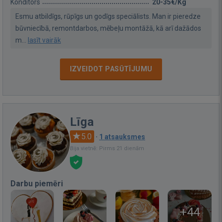
Konditors
20-35€/Kg
Esmu atbildīgs, rūpīgs un godīgs speciālists. Man ir pieredze
būvniecībā, remontdarbos, mēbeļu montāžā, kā arī dažādos
m...
lasīt vairāk
IZVEIDOT PASŪTĪJUMU
Līga
5.0
·
1 atsauksmes
Bija vietnē: Pirms 21 dienām
Darbu piemēri
+44