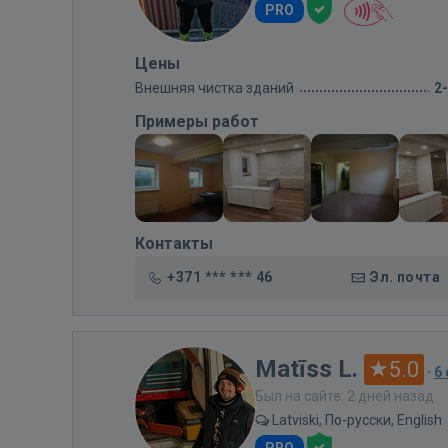
PRO
Цены
Внешняя чистка зданий
2
Примеры работ
Контакты
+371 *** *** 46
Эл. почта
Matīss L.
5.0
·
6
Был на сайте: 2 дней назад
Latviski, По-русски, English