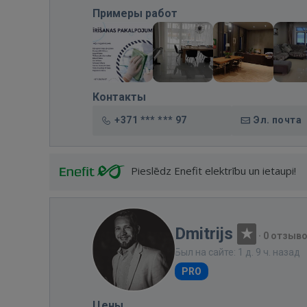
Примеры работ
Контакты
+371 *** *** 97
Эл. почта
Pieslēdz Enefit elektrību un ietaupi!
Dmitrijs
·
0 отзыв
Был на сайте: 1 д. 9 ч. назад
PRO
Цены