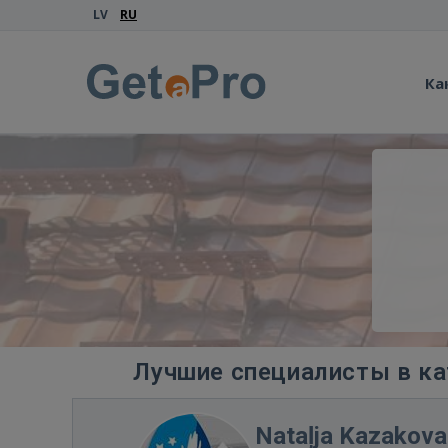
LV
RU
Ка
Лучшие специалисты в ка
Nataļja Kazakova