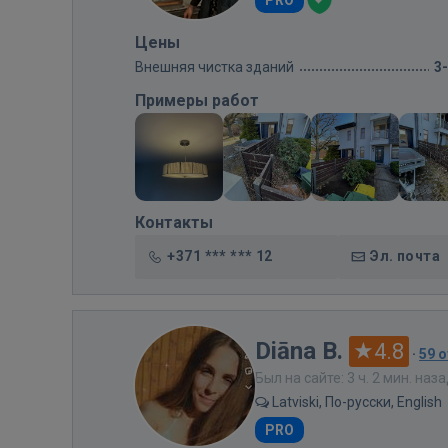
PRO
Цены
Внешняя чистка зданий
3
Примеры работ
Контакты
+371 *** *** 12
Эл. почта
Diāna B.
4.8
·
59 
Был на сайте: 3 ч. 2 мин. наз
Latviski, По-русски, English
PRO