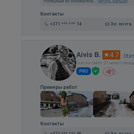
Успешный со-основатель...
читать дальше
Контакты
+371 *** *** 14
Эл. почта
Aivis B.
4.7
·
19 о
Был на сайте: 21 минут наза
PRO
Примеры работ
Контакты
+371 *** *** 45
Эл. почта