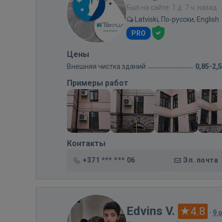
Был на сайте: 1 д. 7 ч. назад
Latviski, По-русски, English
PRO
Цены
Внешняя чистка зданий
0,85-2,
Примеры работ
Контакты
+371 *** *** 06
Эл. почта
Edvins V.
4.8
·
9 