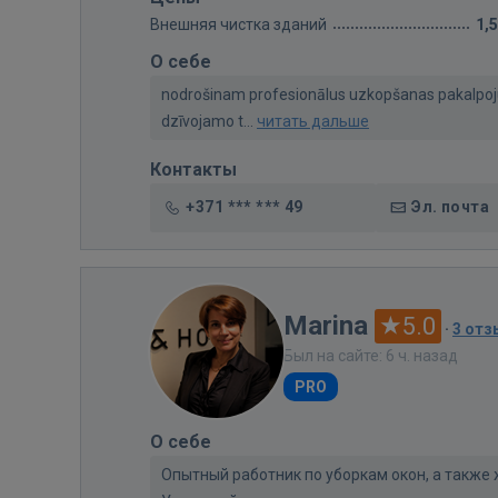
Внешняя чистка зданий
1,
О себе
nodrošinam profesionālus uzkopšanas pakalpoj
dzīvojamo t...
читать дальше
Контакты
+371 *** *** 49
Эл. почта
Marina
5.0
·
3 отз
Был на сайте: 6 ч. назад
PRO
О себе
Опытный работник по уборкам окон, а также