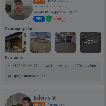
4.9
·
107 отзывов
Был на сайте: 13 ч. назад
Latviski, По-русски, English
PRO
Примеры работ
+234
Контакты
+371 *** *** 07
Эл. почта
WhatsApp
Предложить заказ
Edvins V.
4.8
·
9 отзывов