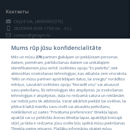
Контакты
City24 SIA, (40003692375)
28259069
(9:00-17:00 пн. - пт.)
contact@getapro.lv
Mums rūp jūsu konfidencialitāte
Mēs un mūsu
270
partneri glabājam un piekļūstam personas
datiem, piemēram, pārlūkošanas datiem vai unikālajiem
identifikatoriem jūsu ierīcē. Izvēloties opciju “Es piekrītu”, tiek
Страны
aktivizētas izsekošanas tehnoloģijas, kas atbalsta zem virsraksta
Эстония
“Mēs un mūsu partneri apstrādājam datus, lai sniegtu” norādītos
mērķus, savukārt izvēloties opciju “Noraidīt visu” vai atsaucot
Латвия
savu piekrišanu, šīs tehnoloģijas tiks atspējotas. Ja izsekošanas
tehnoloģijas ir atspējotas, daļa no redzamā satura un reklāmām
Литва
var nebūt jums tik atbilstoša. Varat atkārtoti piekļūt šai izvēlnei, lai
jebkurā laikā mainītu savu izvēli vai atsauktu piekrišanu,
noklikšķinot uz saites “Privātuma preferences” tīmekļa lapas
apakšā vai uz peldošās ikonas tīmekļa lapas apakšējā kreisajā
stūrī, ja tāda ir redzama. Jūsu izvēle būs spēkā mūsu piekrišanas
Tīmekļa vietne ietvaros. Plašāku informāciju skatiet mūsu