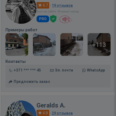
4.7
·
19 отзывов
Был на сайте: 45 минут назад
PRO
Примеры работ
+113
Контакты
+371 *** *** 45
Эл. почта
WhatsApp
Предложить заказ
Geralds A.
4.8
·
29 отзывов