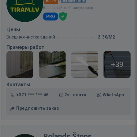
4.9
·
51 отзывов
Был на сайте: 41 минут назад
PRO
Цены
Внешняя чистка зданий
2-3€/M2
Примеры работ
+39
Контакты
+371 *** *** 46
Эл. почта
WhatsApp
Предложить заказ
Rolands Štops