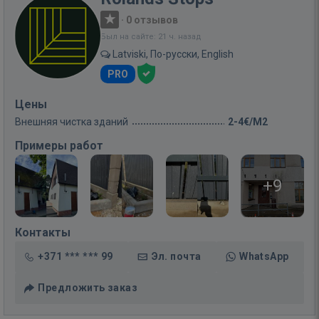
·
0 отзывов
Был на сайте: 21 ч. назад
Latviski, По-русски, English
PRO
Цены
Внешняя чистка зданий
2-4€/M2
Примеры работ
+9
Контакты
+371 *** *** 99
Эл. почта
WhatsApp
Предложить заказ