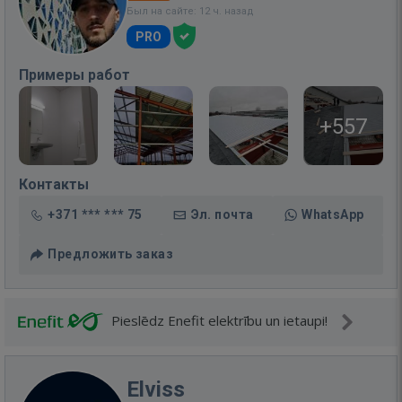
Был на сайте: 12 ч. назад
PRO
Примеры работ
+557
Контакты
+371 *** *** 75
Эл. почта
WhatsApp
Предложить заказ
Pieslēdz Enefit elektrību un ietaupi!
Elviss