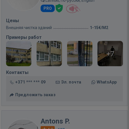
Latviski, По-русски, English
PRO
Цены
Внешняя чистка зданий
1-15€/M2
Примеры работ
+7
Контакты
+371 *** *** 09
Эл. почта
WhatsApp
Предложить заказ
Antons P.