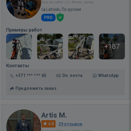
Был на сайте: 2 ч. 48 мин. назад
Latviski, По-русски
PRO
Примеры работ
+187
Контакты
+371 *** *** 65
Эл. почта
WhatsApp
Предложить заказ
Artis M.
4.8
·
29 отзывов
Был на сайте: 1 ч. 4 мин. назад