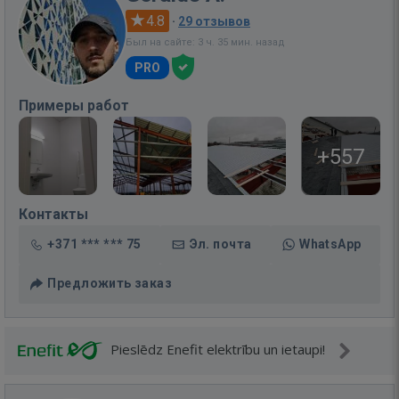
4.8
·
29 отзывов
Был на сайте: 3 ч. 35 мин. назад
PRO
Примеры работ
+557
Контакты
+371 *** *** 75
Эл. почта
WhatsApp
Предложить заказ
Pieslēdz Enefit elektrību un ietaupi!