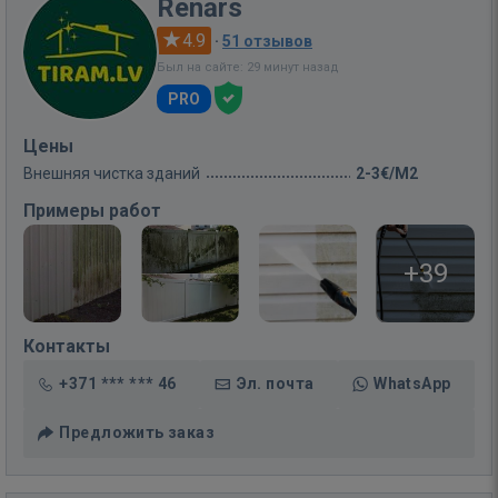
Renārs
4.9
·
51 отзывов
Был на сайте: 29 минут назад
PRO
Цены
Внешняя чистка зданий
2-3€/M2
Примеры работ
+39
Контакты
+371 *** *** 46
Эл. почта
WhatsApp
Предложить заказ