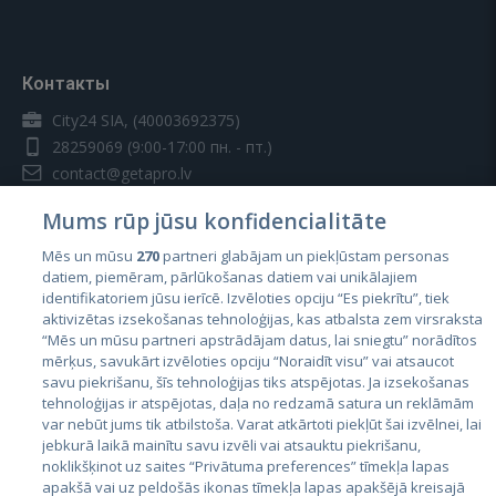
Контакты
City24 SIA, (40003692375)
28259069
(9:00-17:00 пн. - пт.)
contact@getapro.lv
Mums rūp jūsu konfidencialitāte
Mēs un mūsu
270
partneri glabājam un piekļūstam personas
datiem, piemēram, pārlūkošanas datiem vai unikālajiem
identifikatoriem jūsu ierīcē. Izvēloties opciju “Es piekrītu”, tiek
Страны
aktivizētas izsekošanas tehnoloģijas, kas atbalsta zem virsraksta
Эстония
“Mēs un mūsu partneri apstrādājam datus, lai sniegtu” norādītos
mērķus, savukārt izvēloties opciju “Noraidīt visu” vai atsaucot
Латвия
savu piekrišanu, šīs tehnoloģijas tiks atspējotas. Ja izsekošanas
tehnoloģijas ir atspējotas, daļa no redzamā satura un reklāmām
Литва
var nebūt jums tik atbilstoša. Varat atkārtoti piekļūt šai izvēlnei, lai
jebkurā laikā mainītu savu izvēli vai atsauktu piekrišanu,
noklikšķinot uz saites “Privātuma preferences” tīmekļa lapas
apakšā vai uz peldošās ikonas tīmekļa lapas apakšējā kreisajā