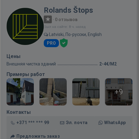
Rolands Štops
·
0 отзывов
Был на сайте: 8 ч. назад
Latviski, По-русски, English
PRO
Цены
Внешняя чистка зданий
2-4€/M2
Примеры работ
+9
Контакты
+371 *** *** 99
Эл. почта
WhatsApp
Предложить заказ