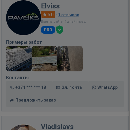
Elviss
5.0
·
1 отзывов
Был на сайте: 4 дней назад
PRO
Примеры работ
Контакты
+371 *** *** 18
Эл. почта
WhatsApp
Предложить заказ
Vladislavs