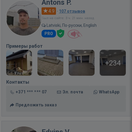
Antons P.
4.9
·
107 отзывов
Был на сайте: 3 ч. 21 мин. назад
Latviski, По-русски, English
PRO
Примеры работ
+234
Контакты
+371 *** *** 07
Эл. почта
WhatsApp
Предложить заказ