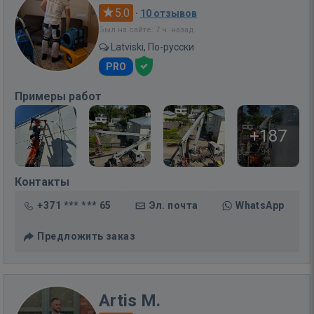
5.0
·
10 отзывов
Был на сайте: 7 ч. назад
Latviski, По-русски
PRO
Примеры работ
+187
Контакты
+371 *** *** 65
Эл. почта
WhatsApp
Предложить заказ
Artis M.