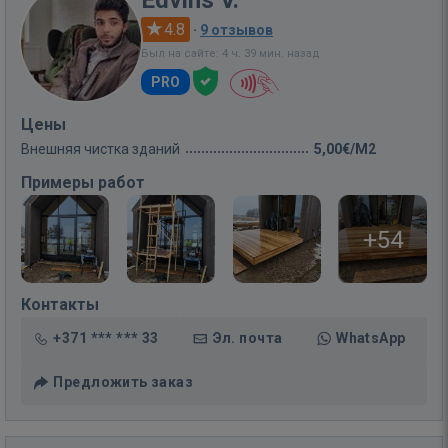
Edvins V.
4.8
·
9 отзывов
Был на сайте: 4 ч. 39 мин. назад
PRO
Цены
Внешняя чистка зданий
5,00€/M2
Примеры работ
+54
Контакты
+371 *** *** 33
Эл. почта
WhatsApp
Предложить заказ