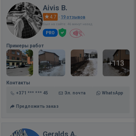
Aivis B.
4.7
·
19 отзывов
Был на сайте: 46 минут назад
PRO
Примеры работ
+113
Контакты
+371 *** *** 45
Эл. почта
WhatsApp
Предложить заказ
Geralds A.