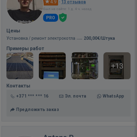
4.9
·
13 отзывов
Был на сайте: 1 д. 4 ч. назад
PRO
Цены
Установка / ремонт электрокотла
200,00€/Штука
Примеры работ
+13
Контакты
+371 *** *** 16
Эл. почта
WhatsApp
Предложить заказ