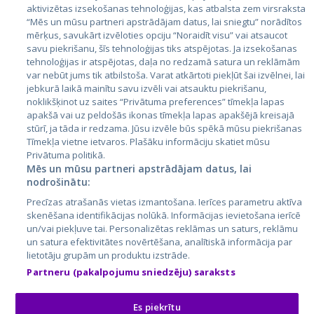
aktivizētas izsekošanas tehnoloģijas, kas atbalsta zem virsraksta
Эстония
“Mēs un mūsu partneri apstrādājam datus, lai sniegtu” norādītos
mērķus, savukārt izvēloties opciju “Noraidīt visu” vai atsaucot
Латвия
savu piekrišanu, šīs tehnoloģijas tiks atspējotas. Ja izsekošanas
tehnoloģijas ir atspējotas, daļa no redzamā satura un reklāmām
Литва
var nebūt jums tik atbilstoša. Varat atkārtoti piekļūt šai izvēlnei, lai
jebkurā laikā mainītu savu izvēli vai atsauktu piekrišanu,
noklikšķinot uz saites “Privātuma preferences” tīmekļa lapas
apakšā vai uz peldošās ikonas tīmekļa lapas apakšējā kreisajā
stūrī, ja tāda ir redzama. Jūsu izvēle būs spēkā mūsu piekrišanas
Tīmekļa vietne ietvaros. Plašāku informāciju skatiet mūsu
Privātuma politikā.
Mēs un mūsu partneri apstrādājam datus, lai
nodrošinātu:
City24.lv
CVbankas.lt
Precīzas atrašanās vietas izmantošana. Ierīces parametru aktīva
City24.ee
Kainos.lt
skenēšana identifikācijas nolūkā. Informācijas ievietošana ierīcē
un/vai piekļuve tai. Personalizētas reklāmas un saturs, reklāmu
GetaPro.lv
Paslaugos.lt
un satura efektivitātes novērtēšana, analītiskā informācija par
GetaPro.ee
auto24.ee
lietotāju grupām un produktu izstrāde.
Skelbiu.lt
KV.ee
Partneru (pakalpojumu sniedzēju) saraksts
Autoplius.lt
Osta.ee
Aruodas.lt
KuldneBörs.ee
Es piekrītu