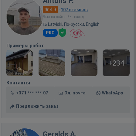
Antons P.
4.9
·
107 отзывов
Был на сайте: 6 ч. назад
Latviski, По-русски, English
PRO
Примеры работ
+234
Контакты
+371 *** *** 07
Эл. почта
WhatsApp
Предложить заказ
Geralds A.