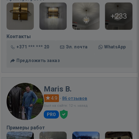
+233
Контакты
+371 *** *** 20
Эл. почта
WhatsApp
Предложить заказ
Maris B.
4.9
·
86 отзывов
Был на сайте: 12 ч. назад
PRO
Примеры работ