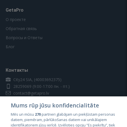
GetaPro
О проекте
Обратная связь
Вопросы и Ответы
Блог
Контакты
City24 SIA, (40003692375)
28259069
(9:00-17:00 пн. - пт.)
contact@getapro.lv
Mums rūp jūsu konfidencialitāte
Mēs un mūsu
270
partneri glabājam un piekļūstam personas
datiem, piemēram, pārlūkošanas datiem vai unikālajiem
identifikatoriem jūsu ierīcē. Izvēloties opciju “Es piekrītu”, tiek
Страны