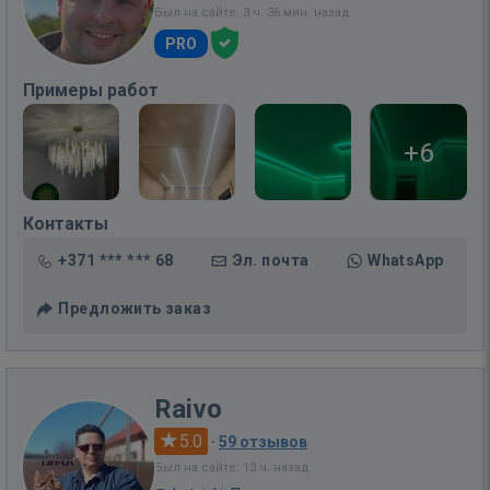
Был на сайте: 3 ч. 36 мин. назад
PRO
Примеры работ
+6
Контакты
+371 *** *** 68
Эл. почта
WhatsApp
Предложить заказ
Raivo
5.0
·
59 отзывов
Был на сайте: 13 ч. назад