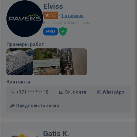
Elviss
5.0
·
1 отзывов
Был на сайте: 5 дней назад
PRO
Примеры работ
Контакты
+371 *** *** 18
Эл. почта
WhatsApp
Предложить заказ
Gatis K.