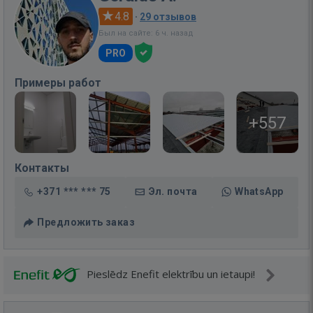
4.8
·
29 отзывов
Был на сайте: 6 ч. назад
PRO
Примеры работ
+557
Контакты
+371 *** *** 75
Эл. почта
WhatsApp
Предложить заказ
Pieslēdz Enefit elektrību un ietaupi!