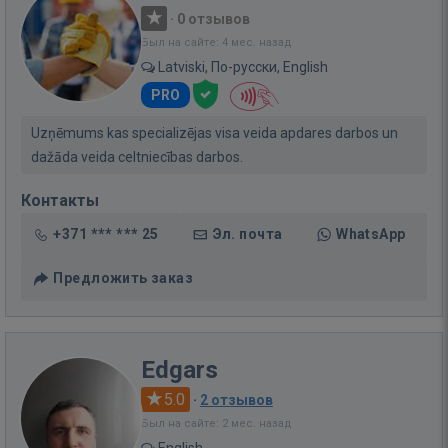
·
0 отзывов
Был на сайте: 4 мес. назад
Latviski, По-русски, English
PRO
Uzņēmums kas specializējas visa veida apdares darbos un
dažāda veida celtniecības darbos.
Контакты
+371 *** *** 25
Эл. почта
WhatsApp
Предложить заказ
Edgars
5.0
·
2 отзывов
Был на сайте: 2 мес. назад
English