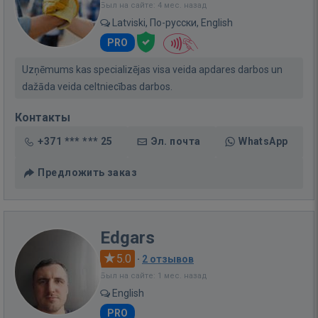
Был на сайте: 4 мес. назад
Latviski, По-русски, English
PRO
Uzņēmums kas specializējas visa veida apdares darbos un
dažāda veida celtniecības darbos.
Контакты
+371 *** *** 25
Эл. почта
WhatsApp
Предложить заказ
Edgars
5.0
·
2 отзывов
Был на сайте: 1 мес. назад
English
PRO