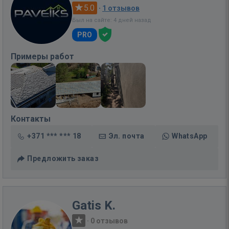
5.0
·
1 отзывов
Был на сайте: 4 дней назад
PRO
Примеры работ
Контакты
+371 *** *** 18
Эл. почта
WhatsApp
Предложить заказ
Gatis K.
·
0 отзывов