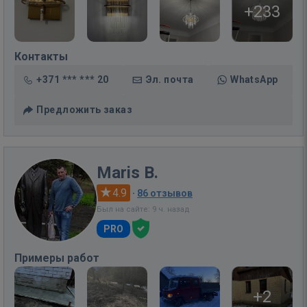
+233
Контакты
+371 *** *** 20
Эл. почта
WhatsApp
Предложить заказ
Maris B.
4.9
·
86 отзывов
Был на сайте: 9 ч. назад
PRO
Примеры работ
+2