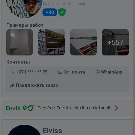
Был на сайте: 18 ч. назад
PRO
Примеры работ
+557
Контакты
+371 *** *** 75
Эл. почта
WhatsApp
Предложить заказ
Pieslēdz Enefit elektrību un ietaupi!
Elviss