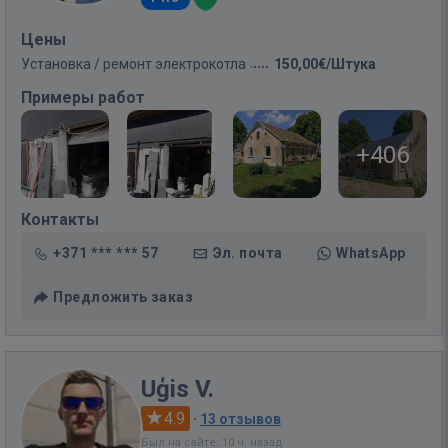
Цены
Установка / ремонт электрокотла
150,00€/Штука
Примеры работ
+406
Контакты
+371 *** *** 57
Эл. почта
WhatsApp
Предложить заказ
Uģis V.
4.9
·
13 отзывов
Был на сайте: 10 ч. назад