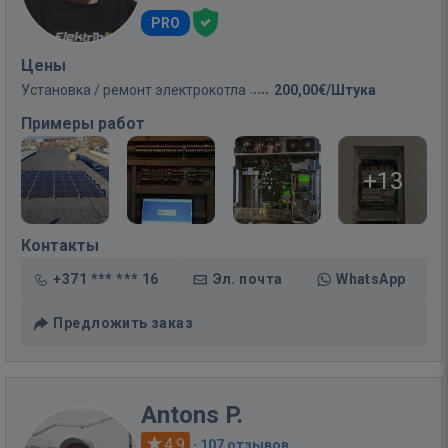
PRO
Цены
Установка / ремонт электрокотла
200,00€/Штука
Примеры работ
+13
Контакты
+371 *** *** 16
Эл. почта
WhatsApp
Предложить заказ
Antons P.
4.9
·
107 отзывов