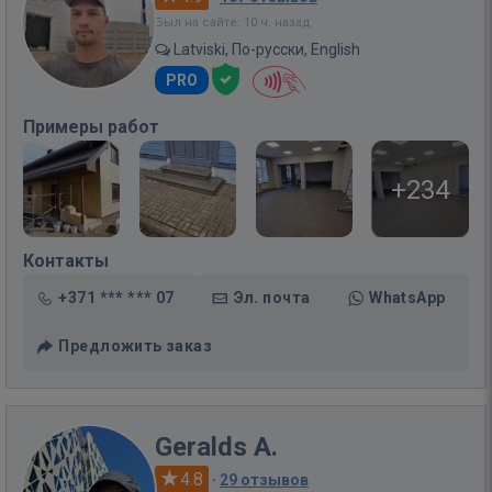
Был на сайте: 10 ч. назад
Latviski, По-русски, English
PRO
Примеры работ
+234
Контакты
+371 *** *** 07
Эл. почта
WhatsApp
Предложить заказ
Geralds A.
4.8
·
29 отзывов