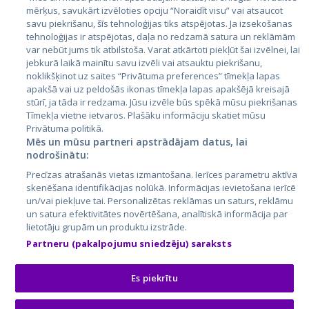
mērķus, savukārt izvēloties opciju “Noraidīt visu” vai atsaucot
Латвия
savu piekrišanu, šīs tehnoloģijas tiks atspējotas. Ja izsekošanas
tehnoloģijas ir atspējotas, daļa no redzamā satura un reklāmām
Литва
var nebūt jums tik atbilstoša. Varat atkārtoti piekļūt šai izvēlnei, lai
jebkurā laikā mainītu savu izvēli vai atsauktu piekrišanu,
noklikšķinot uz saites “Privātuma preferences” tīmekļa lapas
apakšā vai uz peldošās ikonas tīmekļa lapas apakšējā kreisajā
stūrī, ja tāda ir redzama. Jūsu izvēle būs spēkā mūsu piekrišanas
Tīmekļa vietne ietvaros. Plašāku informāciju skatiet mūsu
Privātuma politikā.
Mēs un mūsu partneri apstrādājam datus, lai
nodrošinātu:
City24.lv
CVbankas.lt
Precīzas atrašanās vietas izmantošana. Ierīces parametru aktīva
City24.ee
Kainos.lt
skenēšana identifikācijas nolūkā. Informācijas ievietošana ierīcē
un/vai piekļuve tai. Personalizētas reklāmas un saturs, reklāmu
GetaPro.lv
Paslaugos.lt
un satura efektivitātes novērtēšana, analītiskā informācija par
GetaPro.ee
auto24.ee
lietotāju grupām un produktu izstrāde.
Skelbiu.lt
KV.ee
Partneru (pakalpojumu sniedzēju) saraksts
Autoplius.lt
Osta.ee
Aruodas.lt
KuldneBörs.ee
Es piekrītu