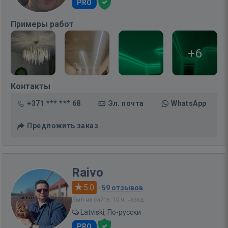
PRO
Примеры работ
+6
Контакты
+371 *** *** 68
Эл. почта
WhatsApp
Предложить заказ
Raivo
5.0
·
59 отзывов
Был на сайте: 10 ч. назад
Latviski, По-русски
PRO