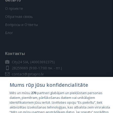
GetaPro
О проекте
Обратная связь
Вопросы и Ответы
Блог
Контакты
City24 SIA, (40003692375)
28259069
(9:00-17:00 пн. - пт.)
contact@getapro.lv
Mums rūp jūsu konfidencialitāte
Mēs un mūsu
270
partneri glabājam un piekļūstam personas
datiem, piemēram, pārlūkošanas datiem vai unikālajiem
identifikatoriem jūsu ierīcē. Izvēloties opciju “Es piekrītu”, tiek
Страны
aktivizētas izsekošanas tehnoloģijas, kas atbalsta zem virsraksta
Эстония
“Mēs un mūsu partneri apstrādājam datus, lai sniegtu” norādītos