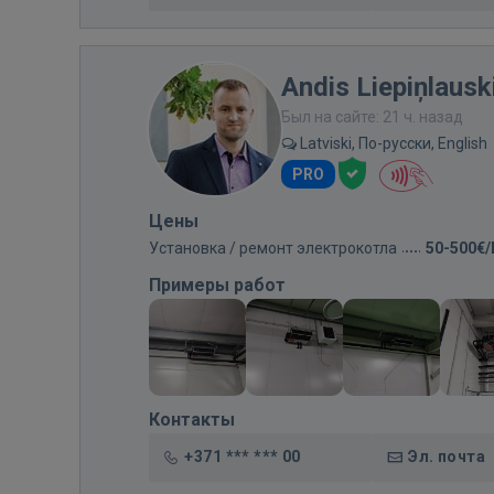
Andis Liepiņlausk
Был на сайте: 21 ч. назад
Latviski, По-русски, English
PRO
Цены
Установка / ремонт электрокотла
50-500€
Примеры работ
Контакты
+371 *** *** 00
Эл. почта