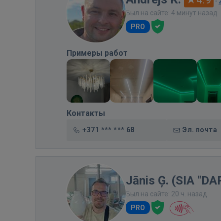
·
Был на сайте: 4 минут назад
PRO
Примеры работ
Контакты
+371 *** *** 68
Эл. почта
Jānis Ģ. (SIA "D
Был на сайте: 20 ч. назад
PRO