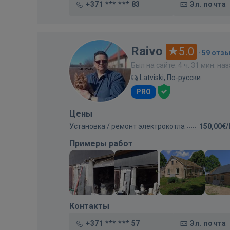
+371 *** *** 83
Эл. почта
Raivo
5.0
·
59 отз
Был на сайте: 4 ч. 31 мин. на
Latviski, По-русски
PRO
Цены
Установка / ремонт электрокотла
150,00€
Примеры работ
Контакты
+371 *** *** 57
Эл. почта