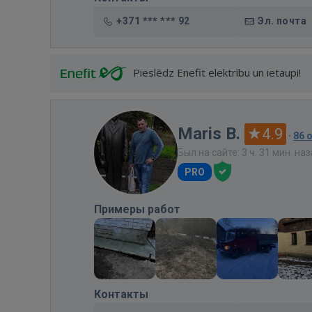
+371 *** *** 92
Эл. почта
Pieslēdz Enefit elektrību un ietaupi!
Maris B.
4.9
·
86 
Был на сайте: 3 ч. 31 мин. на
PRO
Примеры работ
Контакты