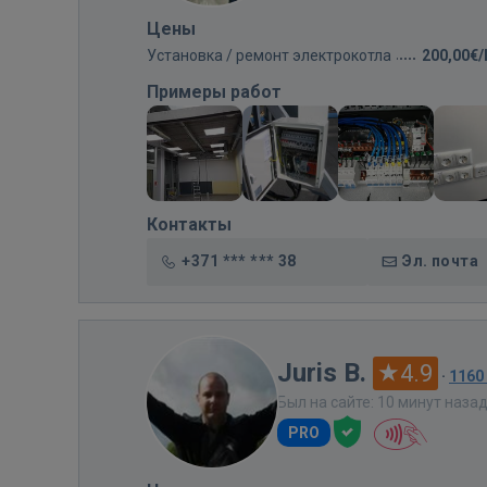
Цены
Установка / ремонт электрокотла
200,00€
Примеры работ
Контакты
+371 *** *** 38
Эл. почта
Juris B.
4.9
·
1160
Был на сайте: 10 минут наза
PRO