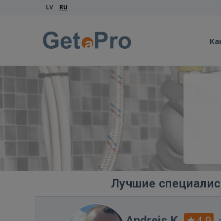
LV
RU
Ка
Лучшие специалис
Andrejs K.
4.9