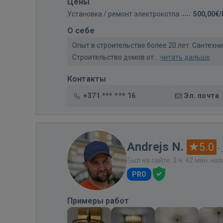
Цены
Установка / ремонт электрокотла
500,00€
О себе
Опыт в строительстве более 20 лет. Сантех
Строительство домов от...
читать дальше
Контакты
+371 *** *** 16
Эл. почта
Andrejs N.
5.0
·
Был на сайте: 3 ч. 42 мин. на
PRO
Примеры работ