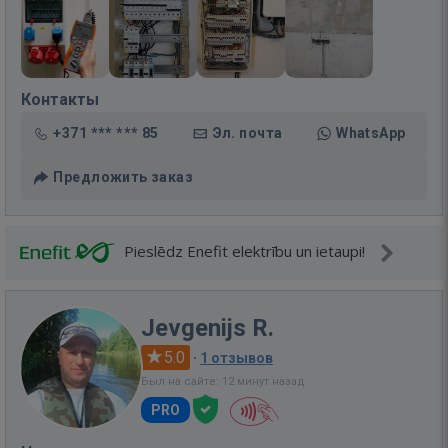
Контакты
+371 *** *** 85
Эл. почта
WhatsApp
Предложить заказ
Pieslēdz Enefit elektrību un ietaupi!
Jevgenijs R.
5.0
·
1 отзывов
Был на сайте: 12 минут назад
PRO