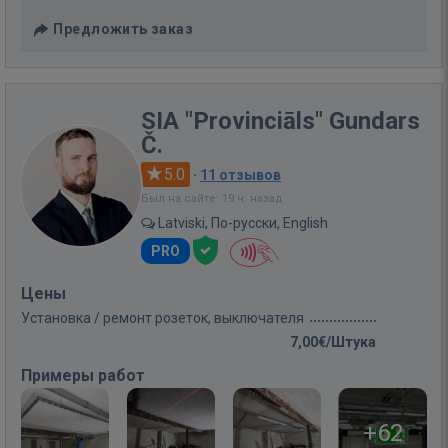
Предложить заказ
SIA "Provinciāls" Gundars
Č.
5.0
·
11 отзывов
Был на сайте: 19 ч. назад
Latviski, По-русски, English
PRO
Цены
Установка / ремонт розеток, выключателя
7,00€/Штука
Примеры работ
+62