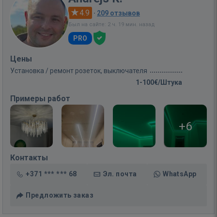
4.9
·
209 отзывов
Был на сайте: 2 ч. 19 мин. назад
PRO
Цены
Установка / ремонт розеток, выключателя
1-100€/Штука
Примеры работ
+6
Контакты
+371 *** *** 68
Эл. почта
WhatsApp
Предложить заказ