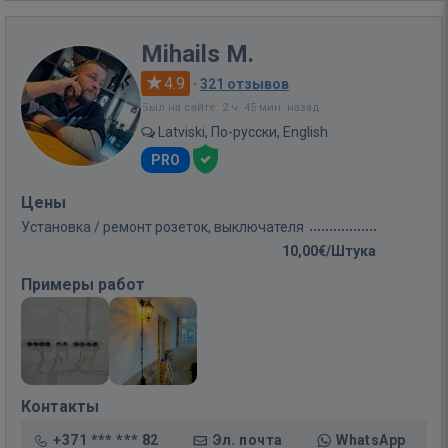
Mihails M.
4.9
·
321 отзывов
Был на сайте: 2 ч. 45 мин. назад
Latviski, По-русски, English
PRO
Цены
Установка / ремонт розеток, выключателя
10,00€/Штука
Примеры работ
Контакты
+371 *** *** 82
Эл. почта
WhatsApp