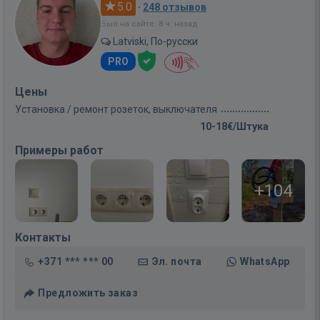
5.0
·
248 отзывов
Был на сайте: 8 ч. назад
Latviski, По-русски
PRO
Цены
Установка / ремонт розеток, выключателя
10-18€/Штука
Примеры работ
+104
Контакты
+371 *** *** 00
Эл. почта
WhatsApp
Предложить заказ