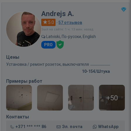
Andrejs A.
5.0
·
57 отзывов
Был на сайте: 1 ч. 13 мин. назад
Latviski, По-русски, English
PRO
Цены
Установка / ремонт розеток, выключателя
10-15€/Штука
Примеры работ
+50
Контакты
+371 *** *** 86
Эл. почта
WhatsApp