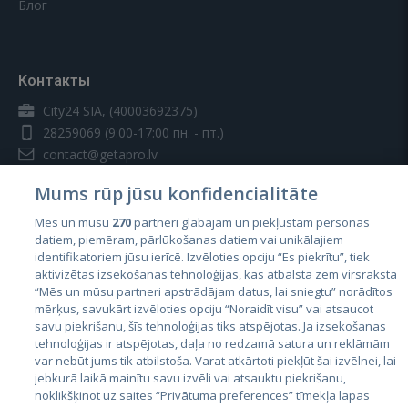
Блог
Контакты
City24 SIA, (40003692375)
28259069
(9:00-17:00 пн. - пт.)
contact@getapro.lv
Mums rūp jūsu konfidencialitāte
Mēs un mūsu
270
partneri glabājam un piekļūstam personas
datiem, piemēram, pārlūkošanas datiem vai unikālajiem
identifikatoriem jūsu ierīcē. Izvēloties opciju “Es piekrītu”, tiek
Страны
aktivizētas izsekošanas tehnoloģijas, kas atbalsta zem virsraksta
Эстония
“Mēs un mūsu partneri apstrādājam datus, lai sniegtu” norādītos
mērķus, savukārt izvēloties opciju “Noraidīt visu” vai atsaucot
Латвия
savu piekrišanu, šīs tehnoloģijas tiks atspējotas. Ja izsekošanas
tehnoloģijas ir atspējotas, daļa no redzamā satura un reklāmām
Литва
var nebūt jums tik atbilstoša. Varat atkārtoti piekļūt šai izvēlnei, lai
jebkurā laikā mainītu savu izvēli vai atsauktu piekrišanu,
noklikšķinot uz saites “Privātuma preferences” tīmekļa lapas