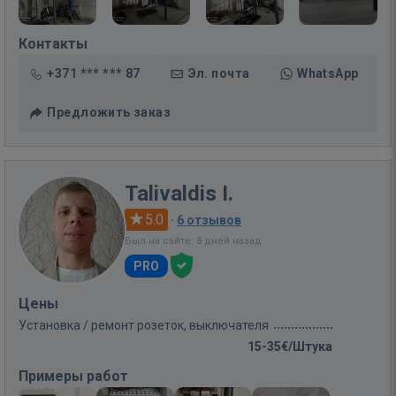
Контакты
+371 *** *** 87
Эл. почта
WhatsApp
Предложить заказ
Talivaldis I.
5.0
·
6 отзывов
Был на сайте: 8 дней назад
PRO
Цены
Установка / ремонт розеток, выключателя
15-35€/Штука
Примеры работ