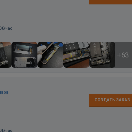
0€/час
+63
ывов
СОЗДАТЬ ЗАКАЗ
0€/час