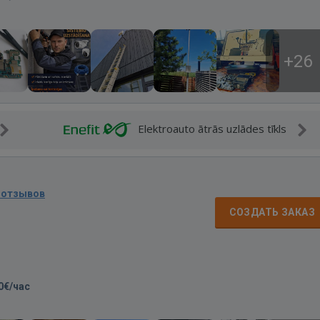
+26
Elektroauto ātrās uzlādes tīkls
 отзывов
СОЗДАТЬ ЗАКАЗ
0€/час