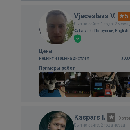
Vjaceslavs V.
5
Был на сайте: 1 года, 2 меся
Latviski, По-русски, English
Цены
Ремонт и замена дисплея
30,0
Примеры работ
Kaspars I.
·
0 от
Был на сайте: 2 года назад