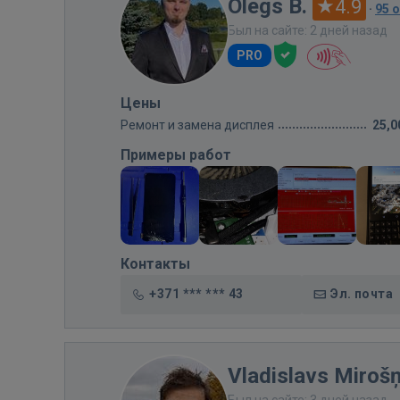
Olegs B.
4.9
·
95 
Был на сайте: 2 дней назад
PRO
Цены
Ремонт и замена дисплея
25,0
Примеры работ
Контакты
+371 *** *** 43
Эл. почта
Vladislavs Miroš