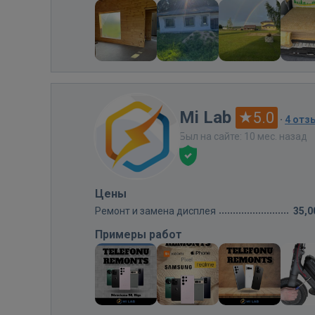
Mi Lab
5.0
·
4 отз
Был на сайте: 10 мес. назад
Цены
Ремонт и замена дисплея
35,0
Примеры работ