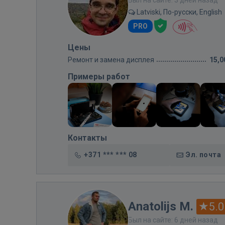
Был на сайте: 3 дней назад
Latviski, По-русски, English
PRO
Цены
Ремонт и замена дисплея
15,0
Примеры работ
Контакты
+371 *** *** 08
Эл. почта
Anatolijs M.
5.0
Был на сайте: 6 дней назад