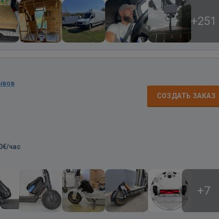
+251
ывов
СОЗДАТЬ ЗАКАЗ
0€/час
+7