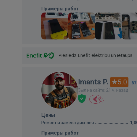
Примеры работ
Pieslēdz Enefit elektrību un ietaupi!
Imants P.
5.0
·
67
Был на сайте: 21 ч. назад
Цены
Ремонт и замена дисплея
1,0
Примеры работ