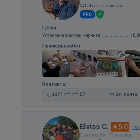
Latviski, По-русски
PRO
Цены
Установка жалюзи, карниза
10,0
Примеры работ
Контакты
+371 *** *** 57
Эл. почта
Elviss C.
5.0
·
19
Был на сайте: 13 ч. назад