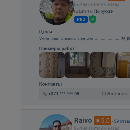
Был на сайте: 9 ч. назад
Latviski, По-русски
PRO
Цены
Установка жалюзи, карниза
25,0
Примеры работ
Контакты
+371 *** *** 08
Эл. почта
Raivo
5.0
·
59 отз
Был на сайте: 9 ч. назад