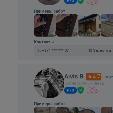
PRO
Примеры работ
Контакты
+371 *** *** 07
Эл. почта
Aivis B.
4.7
·
19 о
Был на сайте: 6 ч. назад
PRO
Примеры работ