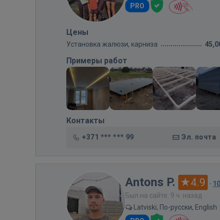
PRO
Цены
Установка жалюзи, карниза
45,0
Примеры работ
Контакты
+371 *** *** 99
Эл. почта
Antons P.
4.9
·
1
Был на сайте: 9 ч. назад
Latviski, По-русски, English