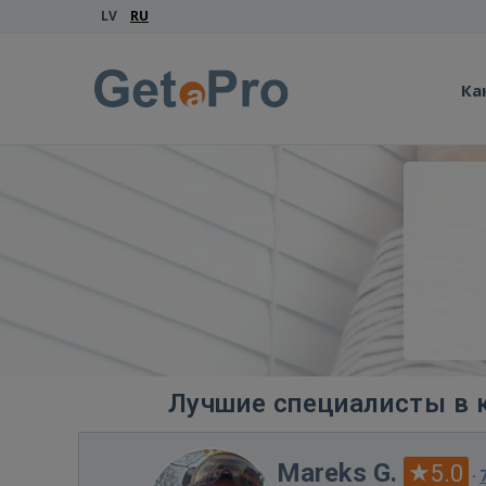
LV
RU
Ка
Лучшие специалисты в 
Mareks G.
5.0
·