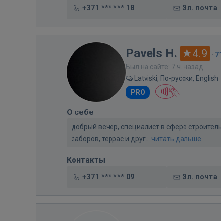
+371 *** *** 18
Эл. почта
Pavels H.
4.9
·
7
Был на сайте: 7 ч. назад
Latviski, По-русски, English
PRO
О себе
добрый вечер, специалист в сфере строител
заборов, террас и друг...
читать дальше
Контакты
+371 *** *** 09
Эл. почта