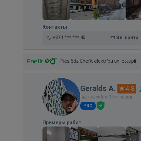
Контакты
+371 *** *** 45
Эл. почта
Pieslēdz Enefit elektrību un ietaupi!
Geralds A.
4.8
·
Был на сайте: 17 ч. назад
PRO
Примеры работ