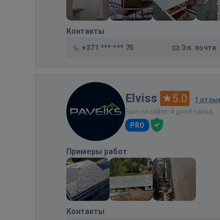
Контакты
+371 *** *** 75
Эл. почта
Elviss
5.0
·
1 отзы
Был на сайте: 4 дней назад
PRO
Примеры работ
Контакты