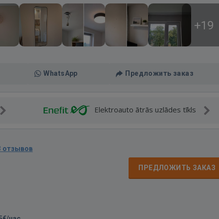
+19
WhatsApp
Предложить заказ
Elektroauto ātrās uzlādes tīkls
3 отзывов
д
ПРЕДЛОЖИТЬ ЗАКАЗ
5€/час