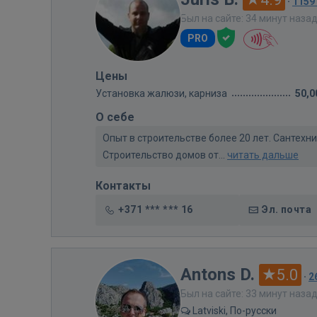
·
1159
Был на сайте: 34 минут наза
PRO
Цены
Установка жалюзи, карниза
50,0
О себе
Опыт в строительстве более 20 лет. Сантех
Строительство домов от...
читать дальше
Контакты
+371 *** *** 16
Эл. почта
Antons D.
5.0
·
2
Был на сайте: 33 минут наза
Latviski, По-русски