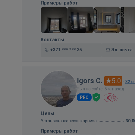
Примеры работ
Контакты
+371 *** *** 35
Эл. почта
Igors C.
5.0
·
32 
Был на сайте: 5 ч. назад
PRO
Цены
Установка жалюзи, карниза
30,0
Примеры работ