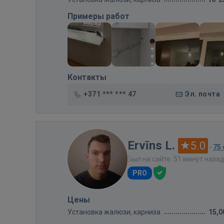
Примеры работ
Контакты
+371 *** *** 47
Эл. почта
Ervīns L.
5.0
·
75
Был на сайте: 51 минут наза
PRO
Цены
Установка жалюзи, карниза
15,0