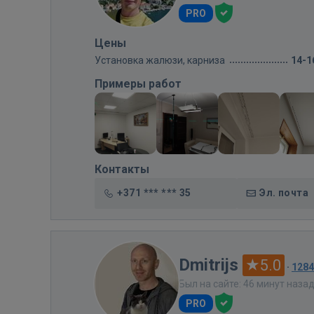
PRO
Цены
Установка жалюзи, карниза
14-1
Примеры работ
Контакты
+371 *** *** 35
Эл. почта
Dmitrijs
5.0
·
128
Был на сайте: 46 минут наза
PRO