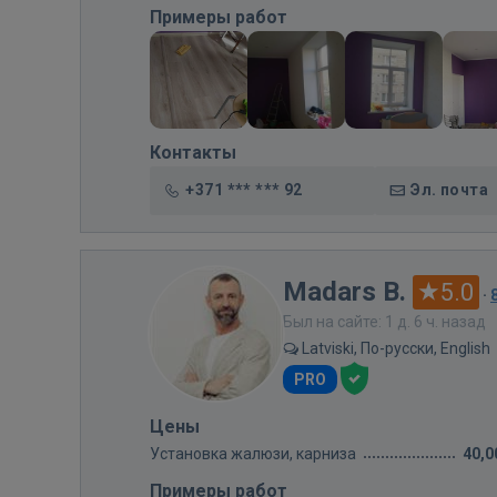
Примеры работ
Контакты
+371 *** *** 92
Эл. почта
Madars B.
5.0
·
Был на сайте: 1 д. 6 ч. назад
Latviski, По-русски, English
PRO
Цены
Установка жалюзи, карниза
40,0
Примеры работ