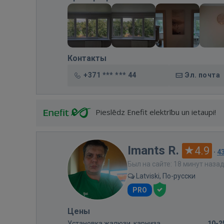
Контакты
+371 *** *** 44
Эл. почта
Pieslēdz Enefit elektrību un ietaupi!
Imants R.
4.9
·
4
Был на сайте: 18 минут наза
Latviski, По-русски
PRO
Цены
Установка жалюзи, карниза
10-2