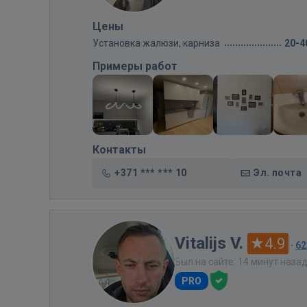
Цены
Установка жалюзи, карниза
20-4
Примеры работ
Контакты
+371 *** *** 10
Эл. почта
Vitalijs V.
4.9
·
62
Был на сайте: 14 минут наза
PRO