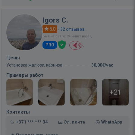
Igors C.
5.0
·
32 отзывов
Был на сайте: 24 минут назад
PRO
Цены
Установка жалюзи, карниза
30,00€/час
Примеры работ
+21
Контакты
+371 *** *** 34
Эл. почта
WhatsApp