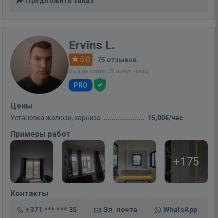
Предложить заказ
Ervīns L.
5.0
·
75 отзывов
Был на сайте: 27 минут назад
PRO
Цены
Установка жалюзи, карниза
15,00€/час
Примеры работ
+175
Контакты
+371 *** *** 35
Эл. почта
WhatsApp