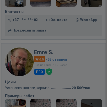
Контакты
+371 *** *** 02
Эл. почта
WhatsApp
Предложить заказ
Emre S.
4.9
·
53 отзывов
Был на сайте: 11 ч. назад
PRO
Цены
Установка жалюзи, карниза
20-50€/час
Примеры работ