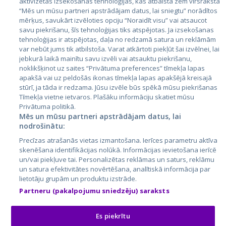
aktivizētas izsekošanas tehnoloģijas, kas atbalsta zem virsraksta
Эстония
“Mēs un mūsu partneri apstrādājam datus, lai sniegtu” norādītos
mērķus, savukārt izvēloties opciju “Noraidīt visu” vai atsaucot
Латвия
savu piekrišanu, šīs tehnoloģijas tiks atspējotas. Ja izsekošanas
tehnoloģijas ir atspējotas, daļa no redzamā satura un reklāmām
Литва
var nebūt jums tik atbilstoša. Varat atkārtoti piekļūt šai izvēlnei, lai
jebkurā laikā mainītu savu izvēli vai atsauktu piekrišanu,
noklikšķinot uz saites “Privātuma preferences” tīmekļa lapas
apakšā vai uz peldošās ikonas tīmekļa lapas apakšējā kreisajā
stūrī, ja tāda ir redzama. Jūsu izvēle būs spēkā mūsu piekrišanas
Tīmekļa vietne ietvaros. Plašāku informāciju skatiet mūsu
Privātuma politikā.
Mēs un mūsu partneri apstrādājam datus, lai
nodrošinātu:
City24.lv
CVbankas.lt
Precīzas atrašanās vietas izmantošana. Ierīces parametru aktīva
City24.ee
Kainos.lt
skenēšana identifikācijas nolūkā. Informācijas ievietošana ierīcē
un/vai piekļuve tai. Personalizētas reklāmas un saturs, reklāmu
GetaPro.lv
Paslaugos.lt
un satura efektivitātes novērtēšana, analītiskā informācija par
GetaPro.ee
auto24.ee
lietotāju grupām un produktu izstrāde.
Skelbiu.lt
KV.ee
Partneru (pakalpojumu sniedzēju) saraksts
Autoplius.lt
Osta.ee
Aruodas.lt
KuldneBörs.ee
Es piekrītu