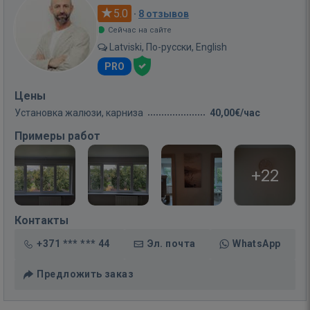
5.0
·
8 отзывов
Сейчас на сайте
Latviski, По-русски, English
PRO
Цены
Установка жалюзи, карниза
40,00€/час
Примеры работ
+22
Контакты
+371 *** *** 44
Эл. почта
WhatsApp
Предложить заказ