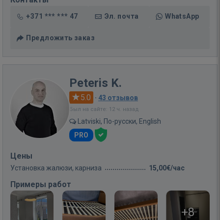
+371 *** *** 47
Эл. почта
WhatsApp
Предложить заказ
Peteris K.
5.0
·
43 отзывов
Был на сайте: 12 ч. назад
Latviski, По-русски, English
PRO
Цены
Установка жалюзи, карниза
15,00€/час
Примеры работ
+8