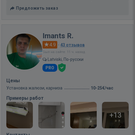
Предложить заказ
Imants R.
4.9
·
43 отзывов
Был на сайте: 11 ч. назад
Latviski, По-русски
PRO
Цены
Установка жалюзи, карниза
10-25€/час
Примеры работ
+13
Контакты