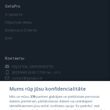
GetaPro
О проекте
Обратная связь
Вопросы и Ответы
Блог
Контакты
City24 SIA, (40003692375)
28259069
(9:00-17:00 пн. - пт.)
contact@getapro.lv
Mums rūp jūsu konfidencialitāte
Mēs un mūsu
270
partneri glabājam un piekļūstam personas
datiem, piemēram, pārlūkošanas datiem vai unikālajiem
identifikatoriem jūsu ierīcē. Izvēloties opciju “Es piekrītu”, tiek
Страны