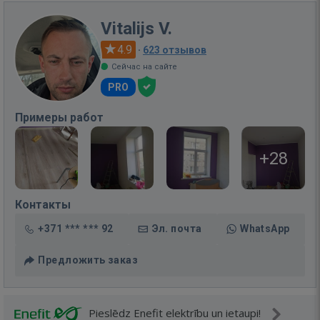
Vitalijs V.
4.9
·
623 отзывов
Сейчас на сайте
PRO
Примеры работ
+28
Контакты
+371 *** *** 92
Эл. почта
WhatsApp
Предложить заказ
Pieslēdz Enefit elektrību un ietaupi!