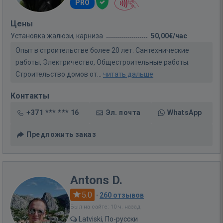
PRO
Цены
Установка жалюзи, карниза
50,00€/час
Опыт в строительстве более 20 лет. Сантехнические
работы, Электричество, Общестроительные работы.
Строительство домов от...
читать дальше
Контакты
+371 *** *** 16
Эл. почта
WhatsApp
Предложить заказ
Antons D.
5.0
·
260 отзывов
Был на сайте: 10 ч. назад
Latviski, По-русски