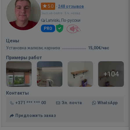
5.0
·
248 отзывов
Был на сайте: 5 ч. назад
Latviski, По-русски
PRO
Цены
Установка жалюзи, карниза
15,00€/час
Примеры работ
+104
Контакты
+371 *** *** 00
Эл. почта
WhatsApp
Предложить заказ