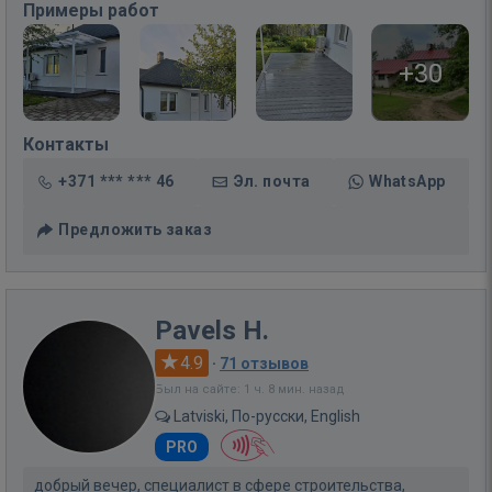
Примеры работ
+30
Контакты
+371 *** *** 46
Эл. почта
WhatsApp
Предложить заказ
Pavels H.
4.9
·
71 отзывов
Был на сайте: 1 ч. 8 мин. назад
Latviski, По-русски, English
PRO
добрый вечер, специалист в сфере строительства,