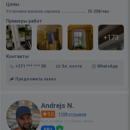
Цены
Установка жалюзи, карниза
15-20€/час
Примеры работ
+173
Контакты
+371 *** *** 00
Эл. почта
WhatsApp
Предложить заказ
Andrejs N.
5.0
·
1108 отзывов
Был на сайте: 2 ч. 50 мин. назад
PRO