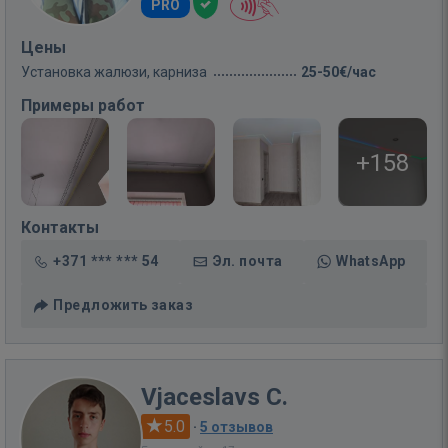
PRO
Цены
Установка жалюзи, карниза
25-50€/час
Примеры работ
+158
Контакты
+371 *** *** 54
Эл. почта
WhatsApp
Предложить заказ
Vjaceslavs C.
5.0
·
5 отзывов