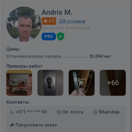
Andris M.
4.9
·
225 отзывов
Был на сайте: 50 минут назад
PRO
Цены
Установка жалюзи, карниза
25,00€/час
Примеры работ
+66
Контакты
+371 *** *** 50
Эл. почта
WhatsApp
Предложить заказ