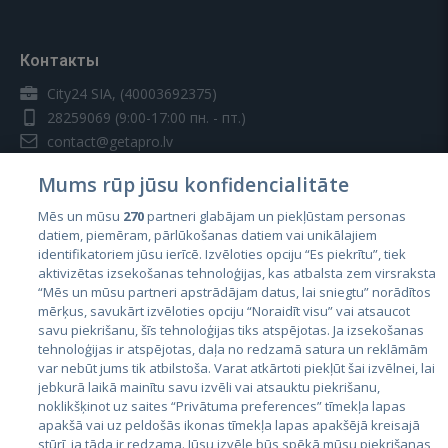
Контакты
City24 SIA, (40003692375)
28259069
(9:00-17:00 пн. - пт.)
contact@getapro.lv
Mums rūp jūsu konfidencialitāte
Mēs un mūsu
270
partneri glabājam un piekļūstam personas
datiem, piemēram, pārlūkošanas datiem vai unikālajiem
identifikatoriem jūsu ierīcē. Izvēloties opciju “Es piekrītu”, tiek
Страны
aktivizētas izsekošanas tehnoloģijas, kas atbalsta zem virsraksta
Эстония
“Mēs un mūsu partneri apstrādājam datus, lai sniegtu” norādītos
mērķus, savukārt izvēloties opciju “Noraidīt visu” vai atsaucot
Латвия
savu piekrišanu, šīs tehnoloģijas tiks atspējotas. Ja izsekošanas
tehnoloģijas ir atspējotas, daļa no redzamā satura un reklāmām
Литва
var nebūt jums tik atbilstoša. Varat atkārtoti piekļūt šai izvēlnei, lai
jebkurā laikā mainītu savu izvēli vai atsauktu piekrišanu,
noklikšķinot uz saites “Privātuma preferences” tīmekļa lapas
apakšā vai uz peldošās ikonas tīmekļa lapas apakšējā kreisajā
stūrī, ja tāda ir redzama. Jūsu izvēle būs spēkā mūsu piekrišanas