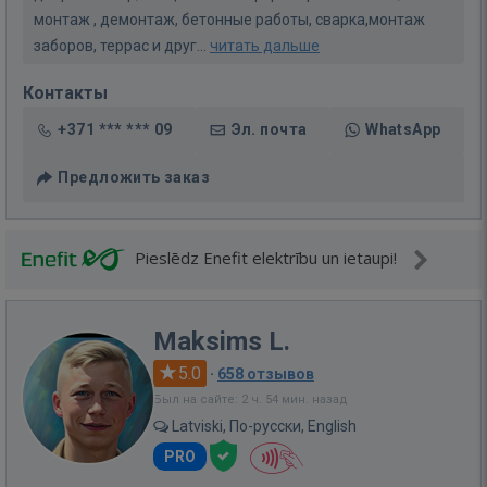
монтаж , демонтаж, бетонные работы, сварка,монтаж
заборов, террас и друг...
читать дальше
Контакты
+371 *** *** 09
Эл. почта
WhatsApp
Предложить заказ
Pieslēdz Enefit elektrību un ietaupi!
Maksims L.
5.0
·
658 отзывов
Был на сайте: 2 ч. 54 мин. назад
Latviski, По-русски, English
PRO