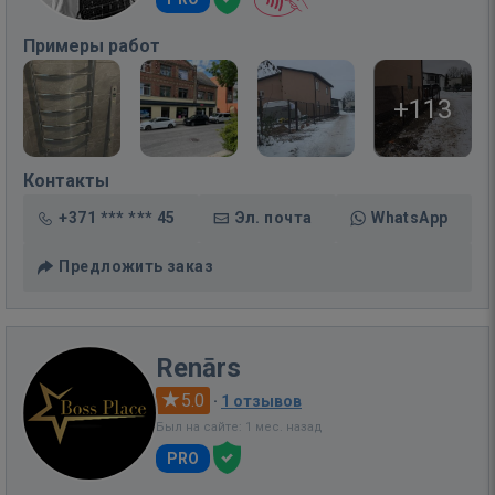
Примеры работ
+113
Контакты
+371 *** *** 45
Эл. почта
WhatsApp
Предложить заказ
Renārs
5.0
·
1 отзывов
Был на сайте: 1 мес. назад
PRO