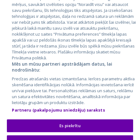
mērķus, savukārt izvēloties opciju “Noraidīt visu” vai atsaucot
Латвия
savu piekrišanu, šīs tehnoloģijas tiks atspējotas. Ja izsekošanas
tehnoloģijas ir atspējotas, daļa no redzamā satura un reklāmām
Литва
var nebūt jums tik atbilstoša. Varat atkārtoti piekļūt šai izvēlnei, lai
jebkurā laikā mainītu savu izvēli vai atsauktu piekrišanu,
noklikšķinot uz saites “Privātuma preferences” tīmekļa lapas
apakšā vai uz peldošās ikonas tīmekļa lapas apakšējā kreisajā
stūrī, ja tāda ir redzama. Jūsu izvēle būs spēkā mūsu piekrišanas
Tīmekļa vietne ietvaros. Plašāku informāciju skatiet mūsu
Privātuma politikā.
Mēs un mūsu partneri apstrādājam datus, lai
nodrošinātu:
City24.lv
CVbankas.lt
Precīzas atrašanās vietas izmantošana. Ierīces parametru aktīva
City24.ee
Kainos.lt
skenēšana identifikācijas nolūkā. Informācijas ievietošana ierīcē
un/vai piekļuve tai. Personalizētas reklāmas un saturs, reklāmu
GetaPro.lv
Paslaugos.lt
un satura efektivitātes novērtēšana, analītiskā informācija par
GetaPro.ee
auto24.ee
lietotāju grupām un produktu izstrāde.
Skelbiu.lt
KV.ee
Partneru (pakalpojumu sniedzēju) saraksts
Autoplius.lt
Osta.ee
Aruodas.lt
KuldneBörs.ee
Es piekrītu