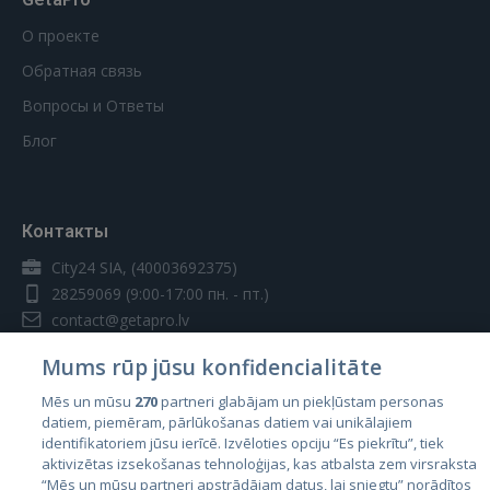
О проекте
Обратная связь
Вопросы и Ответы
Блог
Контакты
City24 SIA, (40003692375)
28259069
(9:00-17:00 пн. - пт.)
contact@getapro.lv
Mums rūp jūsu konfidencialitāte
Mēs un mūsu
270
partneri glabājam un piekļūstam personas
datiem, piemēram, pārlūkošanas datiem vai unikālajiem
identifikatoriem jūsu ierīcē. Izvēloties opciju “Es piekrītu”, tiek
Страны
aktivizētas izsekošanas tehnoloģijas, kas atbalsta zem virsraksta
Эстония
“Mēs un mūsu partneri apstrādājam datus, lai sniegtu” norādītos