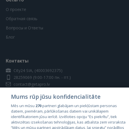
О проекте
Обратная связь
Вопросы и Ответы
Блог
Контакты
City24 SIA, (40003692375)
28259069
(9:00-17:00 пн. - пт.)
contact@getapro.lv
Mums rūp jūsu konfidencialitāte
Mēs un mūsu
270
partneri glabājam un piekļūstam personas
datiem, piemēram, pārlūkošanas datiem vai unikālajiem
identifikatoriem jūsu ierīcē. Izvēloties opciju “Es piekrītu”, tiek
Страны
aktivizētas izsekošanas tehnoloģijas, kas atbalsta zem virsraksta
Эстония
“Mēs un mūsu partneri apstrādājam datus, lai sniegtu” norādītos