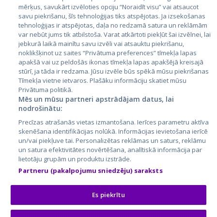
mērķus, savukārt izvēloties opciju “Noraidīt visu” vai atsaucot
Латвия
savu piekrišanu, šīs tehnoloģijas tiks atspējotas. Ja izsekošanas
tehnoloģijas ir atspējotas, daļa no redzamā satura un reklāmām
Литва
var nebūt jums tik atbilstoša. Varat atkārtoti piekļūt šai izvēlnei, lai
jebkurā laikā mainītu savu izvēli vai atsauktu piekrišanu,
noklikšķinot uz saites “Privātuma preferences” tīmekļa lapas
apakšā vai uz peldošās ikonas tīmekļa lapas apakšējā kreisajā
stūrī, ja tāda ir redzama. Jūsu izvēle būs spēkā mūsu piekrišanas
Tīmekļa vietne ietvaros. Plašāku informāciju skatiet mūsu
Privātuma politikā.
Mēs un mūsu partneri apstrādājam datus, lai
nodrošinātu:
City24.lv
CVbankas.lt
Precīzas atrašanās vietas izmantošana. Ierīces parametru aktīva
City24.ee
Kainos.lt
skenēšana identifikācijas nolūkā. Informācijas ievietošana ierīcē
un/vai piekļuve tai. Personalizētas reklāmas un saturs, reklāmu
GetaPro.lv
Paslaugos.lt
un satura efektivitātes novērtēšana, analītiskā informācija par
GetaPro.ee
auto24.ee
lietotāju grupām un produktu izstrāde.
Skelbiu.lt
KV.ee
Partneru (pakalpojumu sniedzēju) saraksts
Autoplius.lt
Osta.ee
Aruodas.lt
KuldneBörs.ee
Es piekrītu