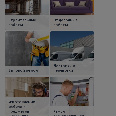
Строительные
Отделочные
работы
работы
Доставки и
Бытовой ремонт
перевозки
Изготовление
мебели и
предметов
Ремонт
интерьера
электротехники