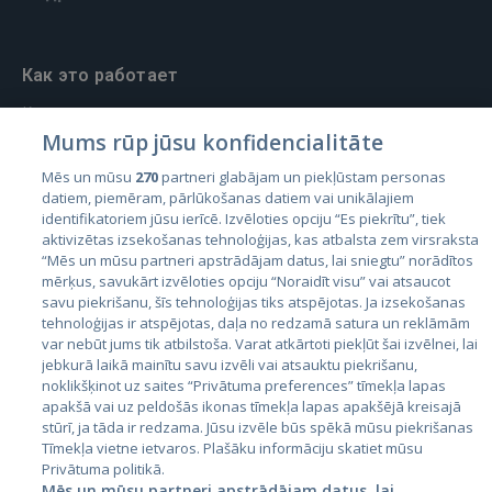
Как это работает
Как создать заказ
Mums rūp jūsu konfidencialitāte
Условия использования
Mēs un mūsu
270
partneri glabājam un piekļūstam personas
Политика конфиденциальности
datiem, piemēram, pārlūkošanas datiem vai unikālajiem
Pārvaldīt preferences
identifikatoriem jūsu ierīcē. Izvēloties opciju “Es piekrītu”, tiek
aktivizētas izsekošanas tehnoloģijas, kas atbalsta zem virsraksta
“Mēs un mūsu partneri apstrādājam datus, lai sniegtu” norādītos
mērķus, savukārt izvēloties opciju “Noraidīt visu” vai atsaucot
savu piekrišanu, šīs tehnoloģijas tiks atspējotas. Ja izsekošanas
GetaPro
tehnoloģijas ir atspējotas, daļa no redzamā satura un reklāmām
О проекте
var nebūt jums tik atbilstoša. Varat atkārtoti piekļūt šai izvēlnei, lai
jebkurā laikā mainītu savu izvēli vai atsauktu piekrišanu,
Обратная связь
noklikšķinot uz saites “Privātuma preferences” tīmekļa lapas
apakšā vai uz peldošās ikonas tīmekļa lapas apakšējā kreisajā
Вопросы и Ответы
stūrī, ja tāda ir redzama. Jūsu izvēle būs spēkā mūsu piekrišanas
Tīmekļa vietne ietvaros. Plašāku informāciju skatiet mūsu
Блог
Privātuma politikā.
Mēs un mūsu partneri apstrādājam datus, lai