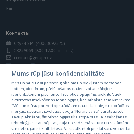
Блог
Контакты
City24 SIA, (40003692375)
28259069
(9:00-17:00 пн. - пт.)
contact@getapro.lv
Mums rūp jūsu konfidencialitāte
Mēs un mūsu
270
partneri glabājam un piekļūstam personas
datiem, piemēram, pārlūkošanas datiem vai unikālajiem
Страны
identifikatoriem jūsu ierīcē. Izvēloties opciju “Es piekrītu”, tiek
aktivizētas izsekošanas tehnoloģijas, kas atbalsta zem virsraksta
Эстония
“Mēs un mūsu partneri apstrādājam datus, lai sniegtu” norādītos
Латвия
mērķus, savukārt izvēloties opciju “Noraidīt visu” vai atsaucot
savu piekrišanu, šīs tehnoloģijas tiks atspējotas. Ja izsekošanas
Литва
tehnoloģijas ir atspējotas, daļa no redzamā satura un reklāmām
var nebūt jums tik atbilstoša. Varat atkārtoti piekļūt šai izvēlnei, lai