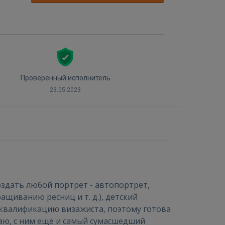
Проверенный исполнитель
23.05.2023
оздать любой портрет - автопортрет,
щиванию ресниц и т. д.), детский
а квалификацию визажиста, поэтому готова
наю, с ним еще и самый сумасшедший