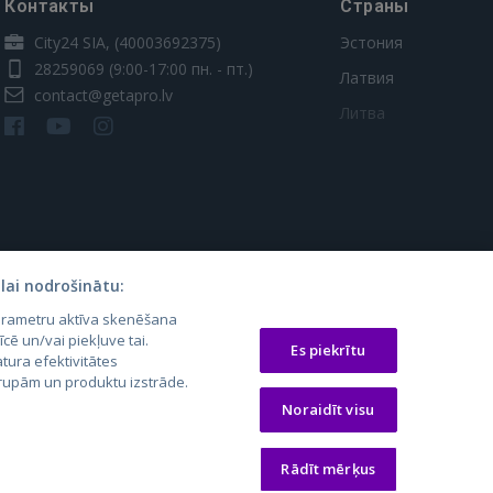
Контакты
Страны
City24 SIA, (40003692375)
Эстония
28259069
(9:00-17:00 пн. - пт.)
Латвия
contact@getapro.lv
Литва
lai nodrošinātu:
parametru aktīva skenēšana
os.lt
auto24.ee
Osta.ee
īcē un/vai piekļuve tai.
Es piekrītu
tura efektivitātes
laugos.lt
KV.ee
KuldneBörs.ee
 grupām un produktu izstrāde.
Noraidīt visu
Rādīt mērķus