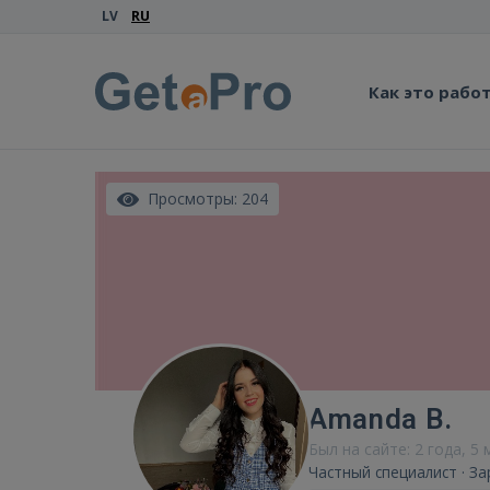
LV
RU
Как это рабо
Просмотры: 204
Amanda B.
Был на сайте: 2 года, 5
Частный специалист · За