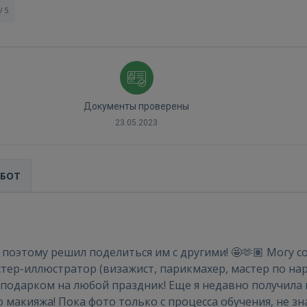
/ 5
Документы проверены
23.05.2023
Войти
АБОТ
поэтому решил поделиться им с другими! 🤩🫶🏽 Могу с
ер-иллюстратор (визажист, парикмахер, мастер по нара
ВОЙТИ
м подарком на любой праздник! Еще я недавно получил
макияжа! Пока фото только с процесса обучения, не з
Забыли пароль?
Запомнить?