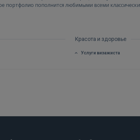
 мое портфолио пополнится любимыми всеми классическ
FACEBOOK
GOOGLE
Красота и здоровье
Услуги визажиста
 Sign in with Apple
Ещё не зарегистрированы?
РЕГИСТРАЦИЯ