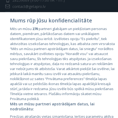
28259069
(9:00-17:00 пн. - пт.)
contact@getapro.lv
Mums rūp jūsu konfidencialitāte
Mēs un mūsu
270
partneri glabājam un piekļūstam personas
datiem, piemēram, pārlūkošanas datiem vai unikālajiem
Страны
identifikatoriem jūsu ierīcē. Izvēloties opciju “Es piekrītu”, tiek
aktivizētas izsekošanas tehnoloģijas, kas atbalsta zem virsraksta
Эстония
“Mēs un mūsu partneri apstrādājam datus, lai sniegtu” norādītos
Латвия
mērķus, savukārt izvēloties opciju “Noraidīt visu” vai atsaucot
savu piekrišanu, šīs tehnoloģijas tiks atspējotas. Ja izsekošanas
Литва
tehnoloģijas ir atspējotas, daļa no redzamā satura un reklāmām
var nebūt jums tik atbilstoša. Varat atkārtoti piekļūt šai izvēlnei, lai
jebkurā laikā mainītu savu izvēli vai atsauktu piekrišanu,
noklikšķinot uz saites “Privātuma preferences” tīmekļa lapas
apakšā vai uz peldošās ikonas tīmekļa lapas apakšējā kreisajā
stūrī, ja tāda ir redzama. Jūsu izvēle būs spēkā mūsu piekrišanas
Tīmekļa vietne ietvaros. Plašāku informāciju skatiet mūsu
Privātuma politikā.
Mēs un mūsu partneri apstrādājam datus, lai
nodrošinātu:
City24.lv
CVbankas.lt
Precīzas atrašanās vietas izmantošana. Ierīces parametru aktīva
City24.ee
Kainos.lt