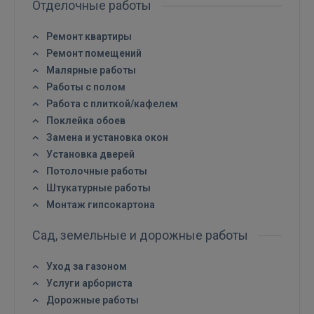
Отделочные работы
Ремонт квартиры
Ремонт помещений
Войти
Малярные работы
Работы с полом
Работа с плиткой/кафелем
Поклейка обоев
Замена и установка окон
Установка дверей
Потолочные работы
ВОЙТИ
Штукатурные работы
Монтаж гипсокартона
Забыли пароль?
Запомнить?
Сад, земельные и дорожные работы
FACEBOOK
Уход за газоном
Услуги арбориста
Дорожные работы
GOOGLE