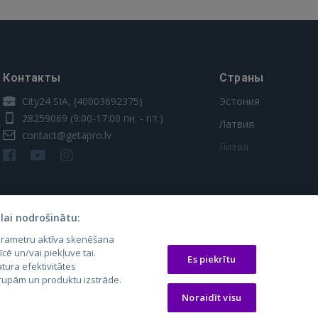
Контакты
Страны
City24 SIA, (40003692375)
Эстония
28259069
(9:00-17:00 пн. - пт.)
Латвия
contact@getapro.lv
Литва
lai nodrošinātu:
parametru aktīva skenēšana
īcē un/vai piekļuve tai.
Es piekrītu
tura efektivitātes
 grupām un produktu izstrāde.
os.lt
auto24.ee
Osta.ee
Noraidīt visu
laugos.lt
KV.ee
KuldneBörs.ee