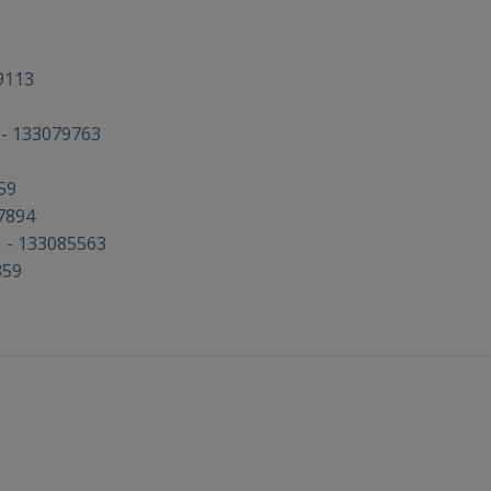
Ещё не зарегистрированы?
РЕГИСТРАЦИЯ
9113
-
133079763
59
7894
-
133085563
n
859