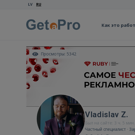
LV
RU
Как это рабо
Просмотры: 5342
Vladislav Z.
Был на сайте: 3 ч. 5 мин
Частный специалист · З