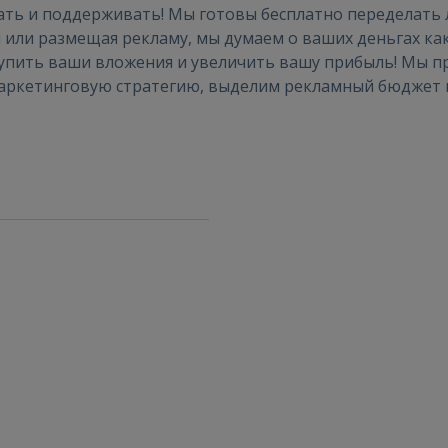
ать и поддерживать! Мы готовы бесплатно переделать 
Войти
или размещая рекламу, мы думаем о ваших деньгах как 
купить ваши вложения и увеличить вашу прибыль! Мы
маркетинговую стратегию, выделим рекламный бюджет 
ВОЙТИ
Забыли пароль?
Запомнить?
FACEBOOK
GOOGLE
 Sign in with Apple