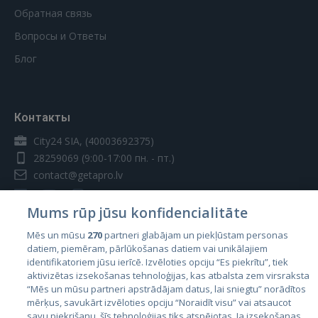
Обратная связь
Вопросы и Ответы
Блог
Контакты
City24 SIA, (40003692375)
28259069
(9:00-17:00 пн. - пт.)
contact@getapro.lv
Mums rūp jūsu konfidencialitāte
Mēs un mūsu
270
partneri glabājam un piekļūstam personas
datiem, piemēram, pārlūkošanas datiem vai unikālajiem
Страны
identifikatoriem jūsu ierīcē. Izvēloties opciju “Es piekrītu”, tiek
aktivizētas izsekošanas tehnoloģijas, kas atbalsta zem virsraksta
Эстония
“Mēs un mūsu partneri apstrādājam datus, lai sniegtu” norādītos
Латвия
mērķus, savukārt izvēloties opciju “Noraidīt visu” vai atsaucot
savu piekrišanu, šīs tehnoloģijas tiks atspējotas. Ja izsekošanas