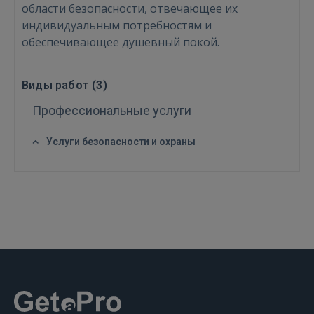
области безопасности, отвечающее их
FACEBOOK
индивидуальным потребностям и
обеспечивающее душевный покой.
GOOGLE
Виды работ (
3
)
 Sign in with Apple
Профессиональные услуги
Ещё не зарегистрированы?
Услуги безопасности и охраны
РЕГИСТРАЦИЯ