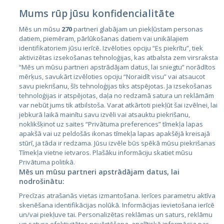
Mums rūp jūsu konfidencialitāte
Mēs un mūsu
270
partneri glabājam un piekļūstam personas
datiem, piemēram, pārlūkošanas datiem vai unikālajiem
Страны
identifikatoriem jūsu ierīcē. Izvēloties opciju “Es piekrītu”, tiek
aktivizētas izsekošanas tehnoloģijas, kas atbalsta zem virsraksta
Эстония
“Mēs un mūsu partneri apstrādājam datus, lai sniegtu” norādītos
Латвия
mērķus, savukārt izvēloties opciju “Noraidīt visu” vai atsaucot
savu piekrišanu, šīs tehnoloģijas tiks atspējotas. Ja izsekošanas
Литва
tehnoloģijas ir atspējotas, daļa no redzamā satura un reklāmām
var nebūt jums tik atbilstoša. Varat atkārtoti piekļūt šai izvēlnei, lai
jebkurā laikā mainītu savu izvēli vai atsauktu piekrišanu,
noklikšķinot uz saites “Privātuma preferences” tīmekļa lapas
apakšā vai uz peldošās ikonas tīmekļa lapas apakšējā kreisajā
stūrī, ja tāda ir redzama. Jūsu izvēle būs spēkā mūsu piekrišanas
Tīmekļa vietne ietvaros. Plašāku informāciju skatiet mūsu
Privātuma politikā.
Mēs un mūsu partneri apstrādājam datus, lai
nodrošinātu:
City24.lv
CVbankas.lt
Precīzas atrašanās vietas izmantošana. Ierīces parametru aktīva
City24.ee
Kainos.lt
skenēšana identifikācijas nolūkā. Informācijas ievietošana ierīcē
GetaPro.lv
Paslaugos.lt
un/vai piekļuve tai. Personalizētas reklāmas un saturs, reklāmu
GetaPro.ee
auto24.ee