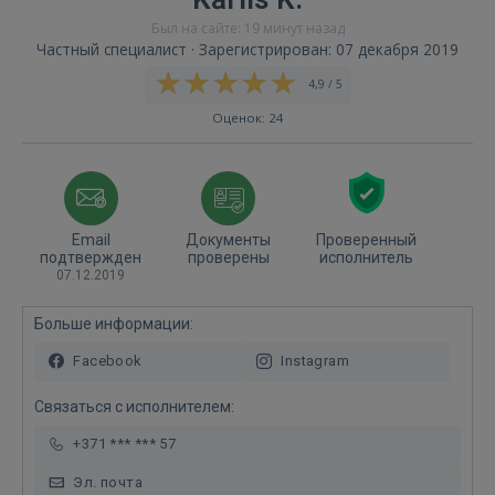
Был на сайте: 19 минут назад
Частный специалист · Зарегистрирован: 07 декабря 2019
4,9 / 5
Оценок: 24
Email
Документы
Проверенный
подтвержден
проверены
исполнитель
07.12.2019
Больше информации:
Facebook
Instagram
Связаться с исполнителем:
+371 *** *** 57
Эл. почта