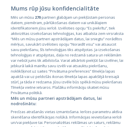
Mums rūp jūsu konfidencialitāte
Mēs un mūsu
270
partneri glabājam un piekļūstam personas
datiem, piemēram, pārlūkošanas datiem vai unikālajiem
Страны
identifikatoriem jūsu ierīcē. Izvēloties opciju “Es piekrītu”, tiek
aktivizētas izsekošanas tehnoloģijas, kas atbalsta zem virsraksta
Эстония
“Mēs un mūsu partneri apstrādājam datus, lai sniegtu” norādītos
Латвия
mērķus, savukārt izvēloties opciju “Noraidīt visu” vai atsaucot
savu piekrišanu, šīs tehnoloģijas tiks atspējotas. Ja izsekošanas
Литва
tehnoloģijas ir atspējotas, daļa no redzamā satura un reklāmām
var nebūt jums tik atbilstoša. Varat atkārtoti piekļūt šai izvēlnei, lai
jebkurā laikā mainītu savu izvēli vai atsauktu piekrišanu,
noklikšķinot uz saites “Privātuma preferences” tīmekļa lapas
apakšā vai uz peldošās ikonas tīmekļa lapas apakšējā kreisajā
stūrī, ja tāda ir redzama. Jūsu izvēle būs spēkā mūsu piekrišanas
Tīmekļa vietne ietvaros. Plašāku informāciju skatiet mūsu
Privātuma politikā.
Mēs un mūsu partneri apstrādājam datus, lai
nodrošinātu:
City24.lv
CVbankas.lt
Precīzas atrašanās vietas izmantošana. Ierīces parametru aktīva
City24.ee
Kainos.lt
skenēšana identifikācijas nolūkā. Informācijas ievietošana ierīcē
GetaPro.lv
Paslaugos.lt
un/vai piekļuve tai. Personalizētas reklāmas un saturs, reklāmu
GetaPro.ee
auto24.ee