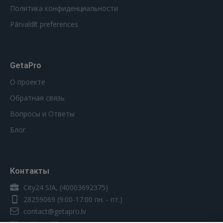
Политика конфиденциальности
Pārvaldīt preferences
GetaPro
О проекте
Обратная связь
Вопросы и Ответы
Блог
Контакты
City24 SIA, (40003692375)
28259069
(9:00-17:00 пн. - пт.)
contact@getapro.lv