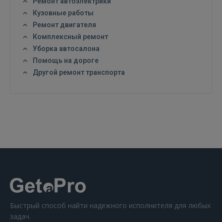
Ремонт автоэлектрики
Кузовные работы
Ремонт двигателя
Комплексный ремонт
Уборка автосалона
Помощь на дороге
ВОЙТИ
Другой ремонт транспорта
Забыли пароль?
Запомнить?
FACEBOOK
GOOGLE
 Sign in with Apple
Ещё не зарегистрированы?
Быстрый способ найти надежного исполнителя для любых
задач.
РЕГИСТРАЦИЯ