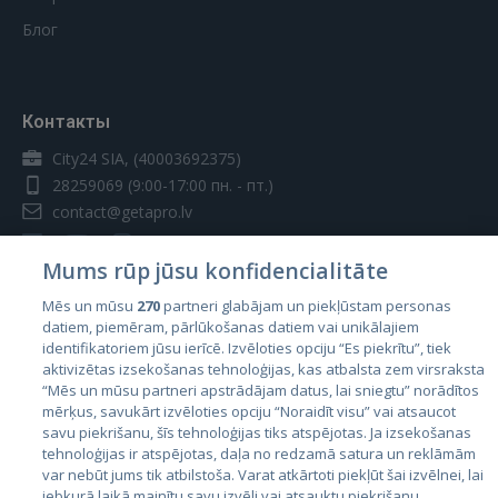
Блог
Контакты
City24 SIA, (40003692375)
28259069
(9:00-17:00 пн. - пт.)
contact@getapro.lv
Mums rūp jūsu konfidencialitāte
Mēs un mūsu
270
partneri glabājam un piekļūstam personas
datiem, piemēram, pārlūkošanas datiem vai unikālajiem
Страны
identifikatoriem jūsu ierīcē. Izvēloties opciju “Es piekrītu”, tiek
aktivizētas izsekošanas tehnoloģijas, kas atbalsta zem virsraksta
Эстония
“Mēs un mūsu partneri apstrādājam datus, lai sniegtu” norādītos
Латвия
mērķus, savukārt izvēloties opciju “Noraidīt visu” vai atsaucot
savu piekrišanu, šīs tehnoloģijas tiks atspējotas. Ja izsekošanas
Литва
tehnoloģijas ir atspējotas, daļa no redzamā satura un reklāmām
var nebūt jums tik atbilstoša. Varat atkārtoti piekļūt šai izvēlnei, lai
jebkurā laikā mainītu savu izvēli vai atsauktu piekrišanu,