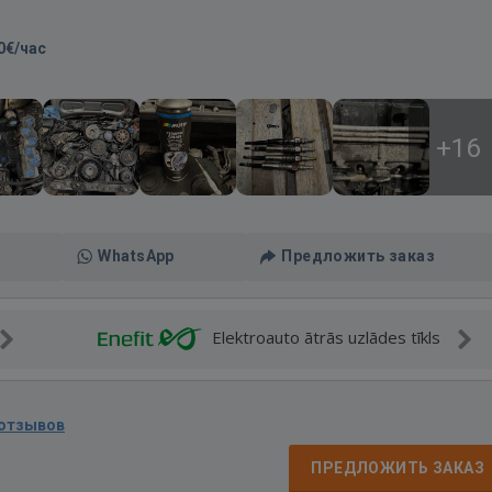
0€/час
+16
WhatsApp
Предложить заказ
Elektroauto ātrās uzlādes tīkls
 отзывов
ПРЕДЛОЖИТЬ ЗАКАЗ