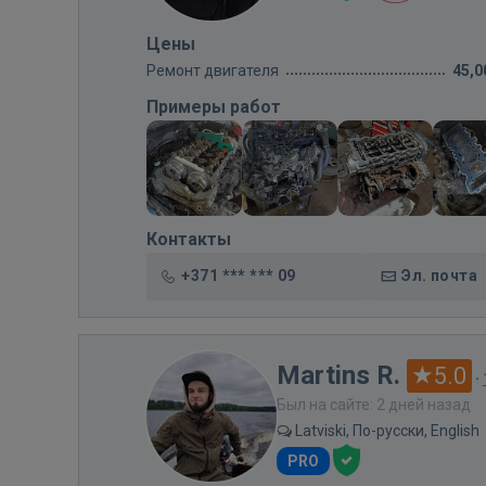
Цены
Ремонт двигателя
45,0
Примеры работ
Контакты
+371 *** *** 09
Эл. почта
Martins R.
5.0
·
Был на сайте: 2 дней назад
Latviski, По-русски, English
PRO