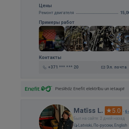
Цены
Ремонт двигателя
15,0
Примеры работ
Контакты
+371 *** *** 20
Эл. почта
Pieslēdz Enefit elektrību un ietaupi!
Matīss L.
5.0
·
6
Был на сайте: 2 дней назад
Latviski, По-русски, English