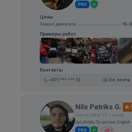
PRO
Цены
Ремонт двигателя
15-3
Примеры работ
Контакты
+371 *** *** 12
Эл. почта
Nils Patriks G.
Был на сайте: 14 ч. назад
Latviski, По-русски, English
PRO