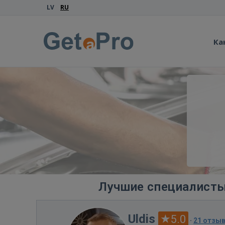
LV
RU
Ка
Лучшие специалисты
Uldis
5.0
·
21 отзы