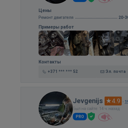
Цены
Ремонт двигателя
20-3
Примеры работ
Контакты
+371 *** *** 52
Эл. почта
Jevgenijs
4.9
·
1
Был на сайте: 14 ч. назад
PRO