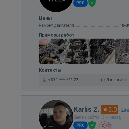
PRO
Цены
Ремонт двигателя
10-3
Примеры работ
Контакты
+371 *** *** 22
Эл. почта
Karlis Z.
5.0
·
28 
Был на сайте: 13 ч. назад
PRO