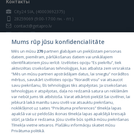
Контакты
City24 SIA, (40003692375)
28259069
(9:00-17:00 пн. - пт.)
contact@getapro.lv
Mums rūp jūsu konfidencialitāte
Mēs un mūsu
270
partneri glabājam un piekļūstam personas
datiem, piemēram, pārlūkošanas datiem vai unikālajiem
Страны
identifikatoriem jūsu ierīcē. Izvēloties opciju “Es piekrītu”, tiek
aktivizētas izsekošanas tehnoloģijas, kas atbalsta zem virsraksta
Эстония
“Mēs un mūsu partneri apstrādājam datus, lai sniegtu” norādītos
Латвия
mērķus, savukārt izvēloties opciju “Noraidīt visu” vai atsaucot
savu piekrišanu, šīs tehnoloģijas tiks atspējotas. Ja izsekošanas
Литва
tehnoloģijas ir atspējotas, daļa no redzamā satura un reklāmām
var nebūt jums tik atbilstoša. Varat atkārtoti piekļūt šai izvēlnei, lai
jebkurā laikā mainītu savu izvēli vai atsauktu piekrišanu,
noklikšķinot uz saites “Privātuma preferences” tīmekļa lapas
apakšā vai uz peldošās ikonas tīmekļa lapas apakšējā kreisajā
stūrī, ja tāda ir redzama. Jūsu izvēle būs spēkā mūsu piekrišanas
Tīmekļa vietne ietvaros. Plašāku informāciju skatiet mūsu
Privātuma politikā.