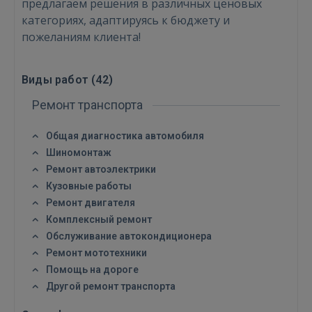
предлагаем решения в различных ценовых
категориях, адаптируясь к бюджету и
пожеланиям клиента!
ВОЙТИ
Виды работ (
42
)
Забыли пароль?
Запомнить?
Ремонт транспорта
FACEBOOK
Общая диагностика автомобиля
Шиномонтаж
GOOGLE
Ремонт автоэлектрики
Кузовные работы
Ремонт двигателя
 Sign in with Apple
Комплексный ремонт
Обслуживание автокондиционера
Ещё не зарегистрированы?
Ремонт мототехники
РЕГИСТРАЦИЯ
Помощь на дороге
Другой ремонт транспорта