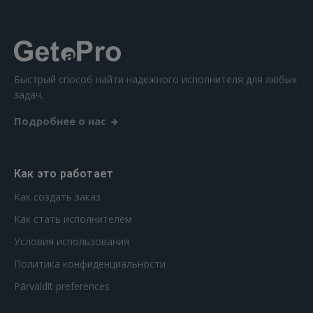
Забыли пароль?
Запомнить?
FACEBOOK
Быстрый способ найти надежного исполнителя для любых
задач.
GOOGLE
Подробнее о нас
 Sign in with Apple
Ещё не зарегистрированы?
Как это работает
Как создать заказ
РЕГИСТРАЦИЯ
Как стать исполнителем
Условия использования
Политика конфиденциальности
Pārvaldīt preferences