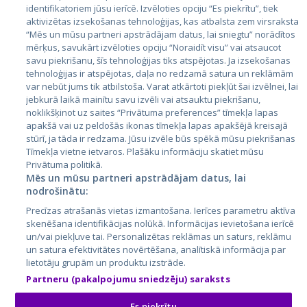
Страны
identifikatoriem jūsu ierīcē. Izvēloties opciju “Es piekrītu”, tiek
aktivizētas izsekošanas tehnoloģijas, kas atbalsta zem virsraksta
Эстония
“Mēs un mūsu partneri apstrādājam datus, lai sniegtu” norādītos
Латвия
mērķus, savukārt izvēloties opciju “Noraidīt visu” vai atsaucot
savu piekrišanu, šīs tehnoloģijas tiks atspējotas. Ja izsekošanas
Литва
tehnoloģijas ir atspējotas, daļa no redzamā satura un reklāmām
var nebūt jums tik atbilstoša. Varat atkārtoti piekļūt šai izvēlnei, lai
jebkurā laikā mainītu savu izvēli vai atsauktu piekrišanu,
noklikšķinot uz saites “Privātuma preferences” tīmekļa lapas
apakšā vai uz peldošās ikonas tīmekļa lapas apakšējā kreisajā
stūrī, ja tāda ir redzama. Jūsu izvēle būs spēkā mūsu piekrišanas
Tīmekļa vietne ietvaros. Plašāku informāciju skatiet mūsu
Privātuma politikā.
Mēs un mūsu partneri apstrādājam datus, lai
nodrošinātu:
City24.lv
CVbankas.lt
Precīzas atrašanās vietas izmantošana. Ierīces parametru aktīva
City24.ee
Kainos.lt
skenēšana identifikācijas nolūkā. Informācijas ievietošana ierīcē
GetaPro.lv
Paslaugos.lt
un/vai piekļuve tai. Personalizētas reklāmas un saturs, reklāmu
GetaPro.ee
auto24.ee
un satura efektivitātes novērtēšana, analītiskā informācija par
lietotāju grupām un produktu izstrāde.
Skelbiu.lt
KV.ee
Partneru (pakalpojumu sniedzēju) saraksts
Autoplius.lt
Osta.ee
Aruodas.lt
KuldneBörs.ee
Es piekrītu