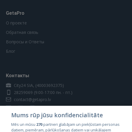
GetaPro
О проекте
Обратная связь
Вопросы и Ответы
Блог
Контакты
City24 SIA, (40003692375)
28259069
(9:00-17:00 пн. - пт.)
contact@getapro.lv
Mums rūp jūsu konfidencialitāte
Mēs un mūsu
270
partneri glabājam un piekļūstam personas
datiem, piemēram, pārlūkošanas datiem vai unikālajiem