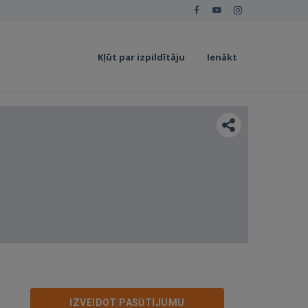
Kļūt par izpildītāju
Ienākt
IZVEIDOT PASŪTĪJUMU