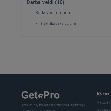
Darba veidi (
10
)
Sadzīves remonts
Elektriķa pakalpojumi
Kā tas
Kā izvei
Ātrs veids, kā atrast uzticamu izpildītāju
Kā kļūt p
jebkuram uzdevumam.