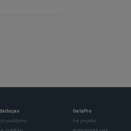
GOOGLE
 Sign in with Apple
Vēl neesat reģistrējies?
REĢISTRĀCIJA
 darbojas
GetaPro
dot pasūtījumu
Par projektu
ar izpildītāju
Atgriezeniskā saite