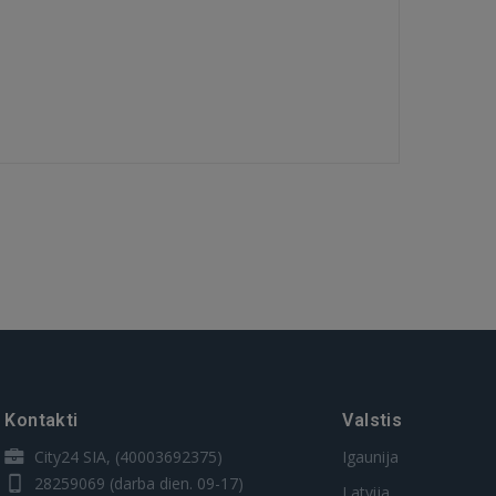
Kontakti
Valstis
City24 SIA, (40003692375)
Igaunija
28259069
(darba dien. 09-17)
Latvija