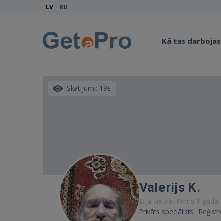
LV
RU
Kā tas darbojas
Skatījumi: 198
Valerijs K.
Bija vietnē: Pirms 1 gada
Privāts speciālists · Reģis