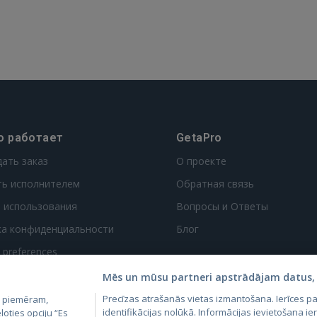
о работает
GetaPro
дать заказ
О проекте
ть исполнителем
Обратная связь
 использования
Вопросы и Ответы
ка конфиденциальности
Блог
t preferences
Mēs un mūsu partneri apstrādājam datus, 
Precīzas atrašanās vietas izmantošana. Ierīces 
, piemēram,
identifikācijas nolūkā. Informācijas ievietošana ier
loties opciju “Es