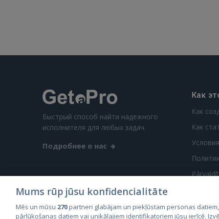
Как эт
Как соз
Быстрый способ найти надежного
Как ста
исполнителя для любых задач.
Условия
Подробнее о нас
Полити
Pārvaldī
Mums rūp jūsu konfidencialitāte
Mēs un mūsu
270
partneri glabājam un piekļūstam personas datiem
pārlūkošanas datiem vai unikālajiem identifikatoriem jūsu ierīcē. Izvē