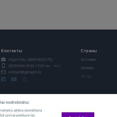
Контакты
Страны
City24 SIA, (40003692375)
Эстония
28259069
(9:00-17:00 пн. - пт.)
Латвия
contact@getapro.lv
Литва
lai nodrošinātu:
parametru aktīva skenēšana
īcē un/vai piekļuve tai.