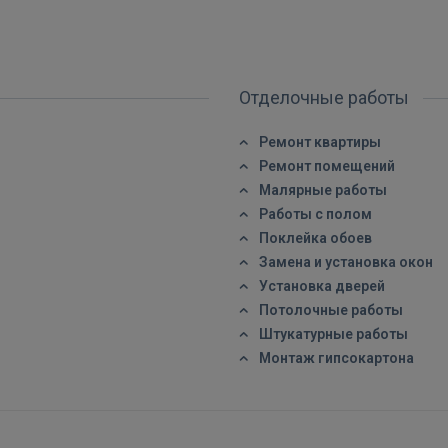
ВОЙТИ
Забыли пароль?
Запомнить?
Отделочные работы
FACEBOOK
Ремонт квартиры
Ремонт помещений
GOOGLE
Малярные работы
Работы с полом
Поклейка обоев
 Sign in with Apple
Замена и установка окон
Установка дверей
Ещё не зарегистрированы?
Потолочные работы
РЕГИСТРАЦИЯ
Штукатурные работы
Монтаж гипсокартона