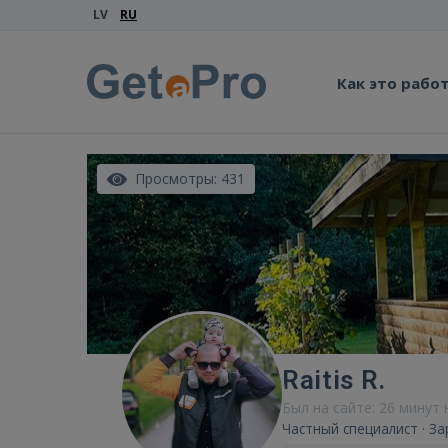
LV
RU
Как это рабо
Просмотры: 431
Raitis R.
Был на сайте: 26 минут 
Частный специалист · За