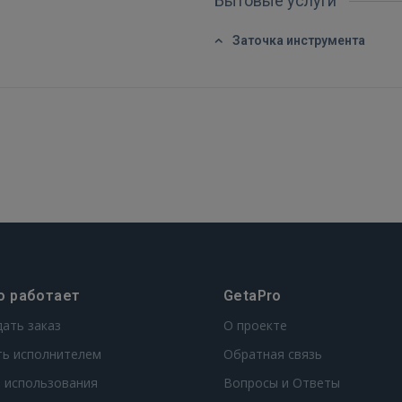
Бытовые услуги
Заточка инструмента
о работает
GetaPro
дать заказ
О проекте
ть исполнителем
Обратная связь
 использования
Вопросы и Ответы