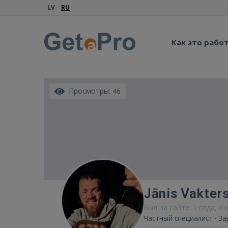
LV
RU
Как это рабо
Просмотры: 46
Jānis Vakter
Был на сайте: 1 года, 6
Частный специалист · За