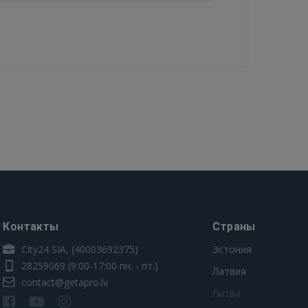
Контакты
Страны
City24 SIA, (40003692375)
Эстония
28259069
(9:00-17:00 пн. - пт.)
Латвия
contact@getapro.lv
Литва