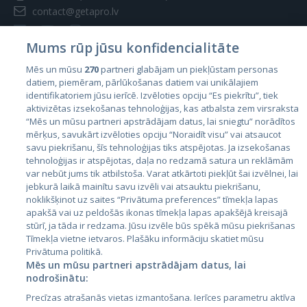
contact@getapro.lv
Mums rūp jūsu konfidencialitāte
Mēs un mūsu
270
partneri glabājam un piekļūstam personas
datiem, piemēram, pārlūkošanas datiem vai unikālajiem
Страны
identifikatoriem jūsu ierīcē. Izvēloties opciju “Es piekrītu”, tiek
aktivizētas izsekošanas tehnoloģijas, kas atbalsta zem virsraksta
Эстония
“Mēs un mūsu partneri apstrādājam datus, lai sniegtu” norādītos
Латвия
mērķus, savukārt izvēloties opciju “Noraidīt visu” vai atsaucot
savu piekrišanu, šīs tehnoloģijas tiks atspējotas. Ja izsekošanas
Литва
tehnoloģijas ir atspējotas, daļa no redzamā satura un reklāmām
var nebūt jums tik atbilstoša. Varat atkārtoti piekļūt šai izvēlnei, lai
jebkurā laikā mainītu savu izvēli vai atsauktu piekrišanu,
noklikšķinot uz saites “Privātuma preferences” tīmekļa lapas
apakšā vai uz peldošās ikonas tīmekļa lapas apakšējā kreisajā
stūrī, ja tāda ir redzama. Jūsu izvēle būs spēkā mūsu piekrišanas
Tīmekļa vietne ietvaros. Plašāku informāciju skatiet mūsu
Privātuma politikā.
Mēs un mūsu partneri apstrādājam datus, lai
nodrošinātu:
City24.lv
CVbankas.lt
Precīzas atrašanās vietas izmantošana. Ierīces parametru aktīva
City24.ee
Kainos.lt