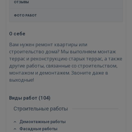
ОТЗЫВЫ
ФОТО РАБОТ
О себе
Вам нужен ремонт квартиры или
строительство дома? Мы выполняем монтаж
террас и реконструкцию старых террас, а также
другие работы, связанные со строительством,
монтажом и демонтажем. Звоните даже в
выходные!
Виды работ (
104
)
Строительные работы
Демонтажные работы
Фасадные работы