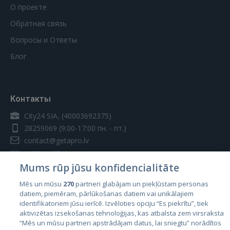
О проекте
Обратная связь
Вопросы и Ответы
Блог
Контакты
City24 SIA, (40003692375)
28259069
(9:00-17:00 пн. - пт.)
contact@getapro.lv
Mums rūp jūsu konfidencialitāte
Mēs un mūsu
270
partneri glabājam un piekļūstam personas
datiem, piemēram, pārlūkošanas datiem vai unikālajiem
Страны
identifikatoriem jūsu ierīcē. Izvēloties opciju “Es piekrītu”, tiek
aktivizētas izsekošanas tehnoloģijas, kas atbalsta zem virsraksta
Эстония
“Mēs un mūsu partneri apstrādājam datus, lai sniegtu” norādītos