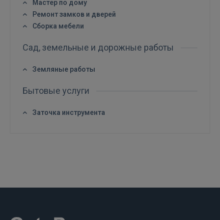
Мастер по дому
Ремонт замков и дверей
FACEBOOK
Сборка мебели
Сад, земельные и дорожные работы
GOOGLE
Земляные работы
 Sign in with Apple
Бытовые услуги
Ещё не зарегистрированы?
Заточка инструмента
РЕГИСТРАЦИЯ