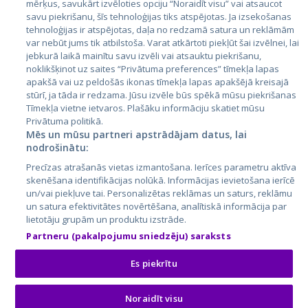
Латвия
mērķus, savukārt izvēloties opciju “Noraidīt visu” vai atsaucot
savu piekrišanu, šīs tehnoloģijas tiks atspējotas. Ja izsekošanas
Литва
tehnoloģijas ir atspējotas, daļa no redzamā satura un reklāmām
var nebūt jums tik atbilstoša. Varat atkārtoti piekļūt šai izvēlnei, lai
jebkurā laikā mainītu savu izvēli vai atsauktu piekrišanu,
noklikšķinot uz saites “Privātuma preferences” tīmekļa lapas
apakšā vai uz peldošās ikonas tīmekļa lapas apakšējā kreisajā
stūrī, ja tāda ir redzama. Jūsu izvēle būs spēkā mūsu piekrišanas
Tīmekļa vietne ietvaros. Plašāku informāciju skatiet mūsu
Privātuma politikā.
Mēs un mūsu partneri apstrādājam datus, lai
nodrošinātu:
City24.lv
CVbankas.lt
Precīzas atrašanās vietas izmantošana. Ierīces parametru aktīva
City24.ee
Kainos.lt
skenēšana identifikācijas nolūkā. Informācijas ievietošana ierīcē
GetaPro.lv
Paslaugos.lt
un/vai piekļuve tai. Personalizētas reklāmas un saturs, reklāmu
GetaPro.ee
auto24.ee
un satura efektivitātes novērtēšana, analītiskā informācija par
lietotāju grupām un produktu izstrāde.
Skelbiu.lt
KV.ee
Partneru (pakalpojumu sniedzēju) saraksts
Autoplius.lt
Osta.ee
Aruodas.lt
KuldneBörs.ee
Es piekrītu
Noraidīt visu