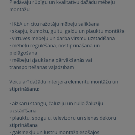
Piedāvāju rūpīgu un kvalitatīvu dažādu mēbeļu
montāžu:
• IKEA un citu ražotāju mēbeļu salikšana
• skapju, kumožu, gultu, galdu un plauktu montāža
• virtuves mēbeļu un darba virsmu uzstādīšana
• mēbeļu regulēšana, nostiprināšana un
pielāgošana
• mēbeļu izjaukšana pārvākšanās vai
transportēšanas vajadzībām
Veicu arī dažādu interjera elementu montāžu un
stiprināšanu:
• aizkaru stangu, žalūziju un rullo žalūziju
uzstādīšana
• plauktu, spoguļu, televizoru un sienas dekoru
stiprināšana
• gaismekļu un lustru montāža esošajos