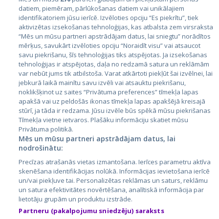
datiem, piemēram, pārlūkošanas datiem vai unikālajiem
Страны
identifikatoriem jūsu ierīcē. Izvēloties opciju “Es piekrītu”, tiek
aktivizētas izsekošanas tehnoloģijas, kas atbalsta zem virsraksta
Эстония
“Mēs un mūsu partneri apstrādājam datus, lai sniegtu” norādītos
Латвия
mērķus, savukārt izvēloties opciju “Noraidīt visu” vai atsaucot
savu piekrišanu, šīs tehnoloģijas tiks atspējotas. Ja izsekošanas
Литва
tehnoloģijas ir atspējotas, daļa no redzamā satura un reklāmām
var nebūt jums tik atbilstoša. Varat atkārtoti piekļūt šai izvēlnei, lai
jebkurā laikā mainītu savu izvēli vai atsauktu piekrišanu,
noklikšķinot uz saites “Privātuma preferences” tīmekļa lapas
apakšā vai uz peldošās ikonas tīmekļa lapas apakšējā kreisajā
stūrī, ja tāda ir redzama. Jūsu izvēle būs spēkā mūsu piekrišanas
Tīmekļa vietne ietvaros. Plašāku informāciju skatiet mūsu
Privātuma politikā.
Mēs un mūsu partneri apstrādājam datus, lai
nodrošinātu:
City24.lv
CVbankas.lt
Precīzas atrašanās vietas izmantošana. Ierīces parametru aktīva
City24.ee
Kainos.lt
skenēšana identifikācijas nolūkā. Informācijas ievietošana ierīcē
GetaPro.lv
Paslaugos.lt
un/vai piekļuve tai. Personalizētas reklāmas un saturs, reklāmu
GetaPro.ee
auto24.ee
un satura efektivitātes novērtēšana, analītiskā informācija par
lietotāju grupām un produktu izstrāde.
Skelbiu.lt
KV.ee
Partneru (pakalpojumu sniedzēju) saraksts
Autoplius.lt
Osta.ee