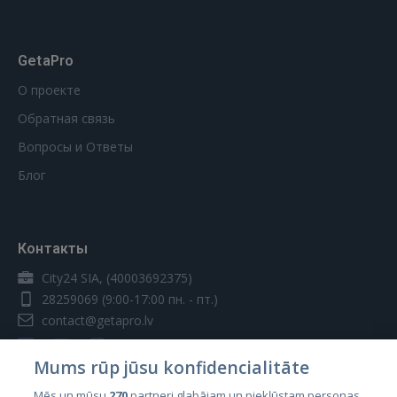
GetaPro
О проекте
Обратная связь
Вопросы и Ответы
Блог
Контакты
City24 SIA, (40003692375)
28259069
(9:00-17:00 пн. - пт.)
contact@getapro.lv
Mums rūp jūsu konfidencialitāte
Mēs un mūsu
270
partneri glabājam un piekļūstam personas