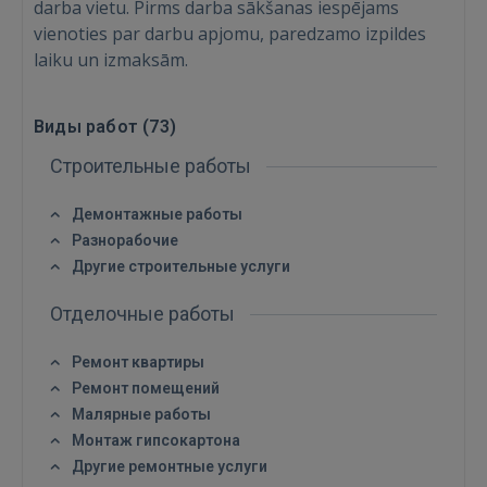
darba vietu. Pirms darba sākšanas iespējams
vienoties par darbu apjomu, paredzamo izpildes
Ещё не зарегистрированы?
laiku un izmaksām.
РЕГИСТРАЦИЯ
Виды работ (
73
)
Строительные работы
Демонтажные работы
Разнорабочие
Другие строительные услуги
Отделочные работы
Ремонт квартиры
Ремонт помещений
Малярные работы
Монтаж гипсокартона
Другие ремонтные услуги