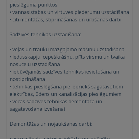
pieslēguma punktos
• vannasistabas un virtuves piederumu uzstādīšana
• citi montāžas, stiprināšanas un urbšanas darbi
Sadzīves tehnikas uzstādīšana:
• veļas un trauku mazgājamo mašīnu uzstādīšana
• ledusskapju, cepeškrāšņu, plīts virsmu un tvaika
nosūcēju uzstādīšana
• iebūvējamās sadzīves tehnikas ievietošana un
nostiprināšana
• tehnikas pieslēgšana pie iepriekš sagatavotiem
elektrības, ūdens un kanalizācijas pieslēgumiem
• vecās sadzīves tehnikas demontāža un
sagatavošana izvešanai
Demontāžas un nojaukšanas darbi:
• vecu mēbeļu, virtuves iekārtu un iebūvēto