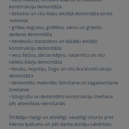
konstrukciju demontāža
• dzīvokļu un citu telpu iekšējā demontāža pirms
Войти
remonta
• grīdas segumu, grīdlīstu, sienu un griestu
apdares demontāža
• nenesošu starpsienu un dažādu iekšējo
konstrukciju demontāža
• vecu šķūņu, dārza mājiņu, vasarnīcu un citu
ВОЙТИ
nelielu būvju demontāža
• terašu, nojumju, žogu un citu āra konstrukciju
Забыли пароль?
Запомнить?
demontāža
• demontēto materiālu šķirošana un sagatavošana
izvešanai
FACEBOOK
• būvgružu un demontēto konstrukciju izvešana
pēc atsevišķas vienošanās
GOOGLE
Strādāju rūpīgi un atbildīgi, saudzīgi izturos pret
klienta īpašumu un pēc darba atstāju sakārtotu
 Sign in with Apple