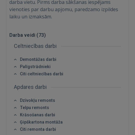
darba vietu. Pirms darba sākšanas iespējams
Vēl neesat reģistrējies?
vienoties par darbu apjomu, paredzamo izpildes
laiku un izmaksām.
REĢISTRĀCIJA
Darba veidi (
73
)
Celtniecības darbi
Demontāžas darbi
Palīgstrādnieki
Citi celtniecības darbi
Apdares darbi
Dzīvokļu remonts
Telpu remonts
Krāsošanas darbi
Ģipškartona montāža
Citi remonta darbi