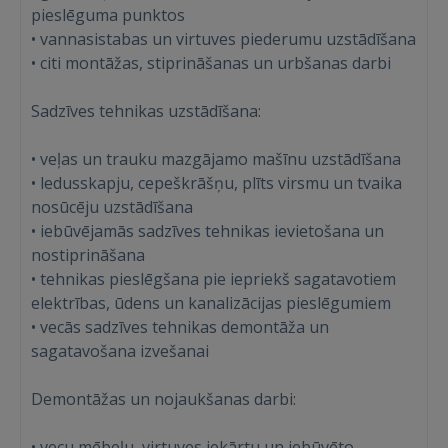
pieslēguma punktos
• vannasistabas un virtuves piederumu uzstādīšana
• citi montāžas, stiprināšanas un urbšanas darbi
Sadzīves tehnikas uzstādīšana:
• veļas un trauku mazgājamo mašīnu uzstādīšana
• ledusskapju, cepeškrāšņu, plīts virsmu un tvaika
nosūcēju uzstādīšana
• iebūvējamās sadzīves tehnikas ievietošana un
nostiprināšana
• tehnikas pieslēgšana pie iepriekš sagatavotiem
elektrības, ūdens un kanalizācijas pieslēgumiem
• vecās sadzīves tehnikas demontāža un
sagatavošana izvešanai
Demontāžas un nojaukšanas darbi:
• vecu mēbeļu, virtuves iekārtu un iebūvēto