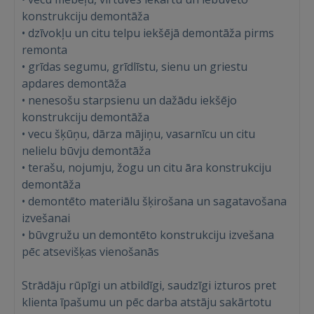
konstrukciju demontāža
Ienākt
• dzīvokļu un citu telpu iekšējā demontāža pirms
remonta
• grīdas segumu, grīdlīstu, sienu un griestu
apdares demontāža
• nenesošu starpsienu un dažādu iekšējo
konstrukciju demontāža
• vecu šķūņu, dārza mājiņu, vasarnīcu un citu
IENĀKT
nelielu būvju demontāža
• terašu, nojumju, žogu un citu āra konstrukciju
Aizmirsāt paroli?
Atcerēties?
demontāža
• demontēto materiālu šķirošana un sagatavošana
FACEBOOK
izvešanai
• būvgružu un demontēto konstrukciju izvešana
pēc atsevišķas vienošanās
GOOGLE
Strādāju rūpīgi un atbildīgi, saudzīgi izturos pret
 Sign in with Apple
klienta īpašumu un pēc darba atstāju sakārtotu