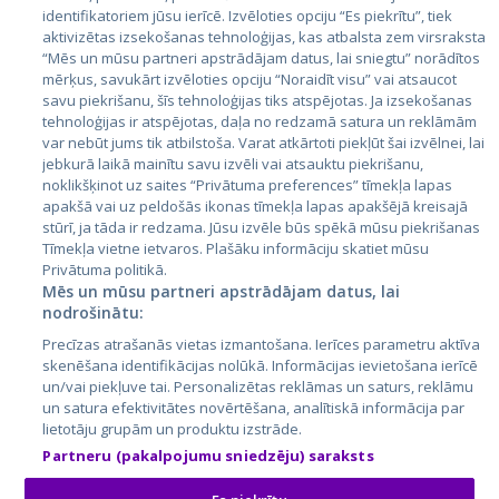
Valstis
identifikatoriem jūsu ierīcē. Izvēloties opciju “Es piekrītu”, tiek
aktivizētas izsekošanas tehnoloģijas, kas atbalsta zem virsraksta
Igaunija
“Mēs un mūsu partneri apstrādājam datus, lai sniegtu” norādītos
Latvija
mērķus, savukārt izvēloties opciju “Noraidīt visu” vai atsaucot
savu piekrišanu, šīs tehnoloģijas tiks atspējotas. Ja izsekošanas
Lietuva
tehnoloģijas ir atspējotas, daļa no redzamā satura un reklāmām
var nebūt jums tik atbilstoša. Varat atkārtoti piekļūt šai izvēlnei, lai
jebkurā laikā mainītu savu izvēli vai atsauktu piekrišanu,
noklikšķinot uz saites “Privātuma preferences” tīmekļa lapas
apakšā vai uz peldošās ikonas tīmekļa lapas apakšējā kreisajā
stūrī, ja tāda ir redzama. Jūsu izvēle būs spēkā mūsu piekrišanas
Tīmekļa vietne ietvaros. Plašāku informāciju skatiet mūsu
Privātuma politikā.
Mēs un mūsu partneri apstrādājam datus, lai
nodrošinātu:
City24.lv
CVbankas.lt
Precīzas atrašanās vietas izmantošana. Ierīces parametru aktīva
City24.ee
Kainos.lt
skenēšana identifikācijas nolūkā. Informācijas ievietošana ierīcē
GetaPro.lv
Paslaugos.lt
un/vai piekļuve tai. Personalizētas reklāmas un saturs, reklāmu
GetaPro.ee
auto24.ee
un satura efektivitātes novērtēšana, analītiskā informācija par
lietotāju grupām un produktu izstrāde.
Skelbiu.lt
KV.ee
Partneru (pakalpojumu sniedzēju) saraksts
Autoplius.lt
Osta.ee
Aruodas.lt
KuldneBörs.ee