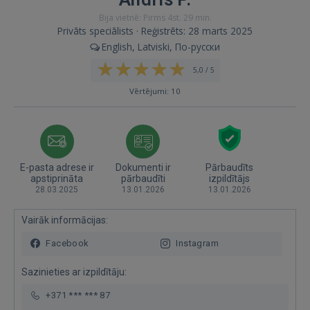
Bija vietnē: Pirms 4st. 29 min.
Privāts speciālists · Reģistrēts: 28 marts 2025
English, Latviski, По-русски
5,0 / 5
Vērtējumi: 10
E-pasta adrese ir
Dokumenti ir
Pārbaudīts
apstiprināta
pārbaudīti
izpildītājs
28.03.2025
13.01.2026
13.01.2026
Vairāk informācijas:
Facebook
Instagram
Sazinieties ar izpildītāju:
+371 *** *** 87