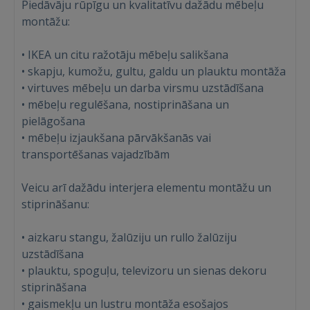
Piedāvāju rūpīgu un kvalitatīvu dažādu mēbeļu
montāžu:
• IKEA un citu ražotāju mēbeļu salikšana
• skapju, kumožu, gultu, galdu un plauktu montāža
• virtuves mēbeļu un darba virsmu uzstādīšana
• mēbeļu regulēšana, nostiprināšana un
pielāgošana
• mēbeļu izjaukšana pārvākšanās vai
transportēšanas vajadzībām
Veicu arī dažādu interjera elementu montāžu un
stiprināšanu:
• aizkaru stangu, žalūziju un rullo žalūziju
uzstādīšana
• plauktu, spoguļu, televizoru un sienas dekoru
stiprināšana
• gaismekļu un lustru montāža esošajos