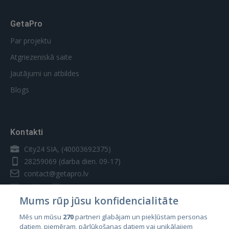
GetaPro
Par projektu
Atgriezeniskā saite
Jautājumi un atbildes
Blogs
Kontakti
City24 SIA, (40003692375)
28259069
(darba dien. 09-17)
contact@getapro.lv
Mums rūp jūsu konfidencialitāte
Mēs un mūsu
270
partneri glabājam un piekļūstam personas
datiem, piemēram, pārlūkošanas datiem vai unikālajiem