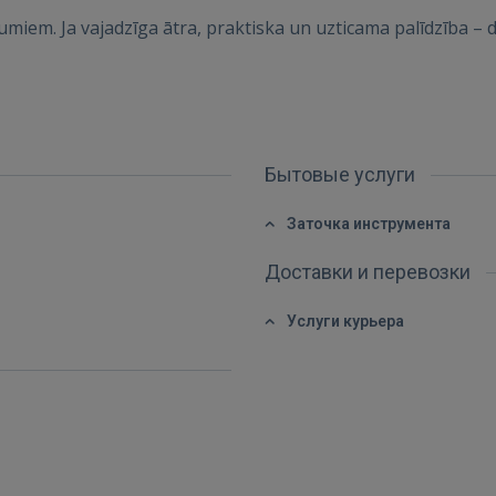
GOOGLE
miem. Ja vajadzīga ātra, praktiska un uzticama palīdzība – d
 Sign in with Apple
Ещё не зарегистрированы?
Бытовые услуги
РЕГИСТРАЦИЯ
Заточка инструмента
Доставки и перевозки
Услуги курьера