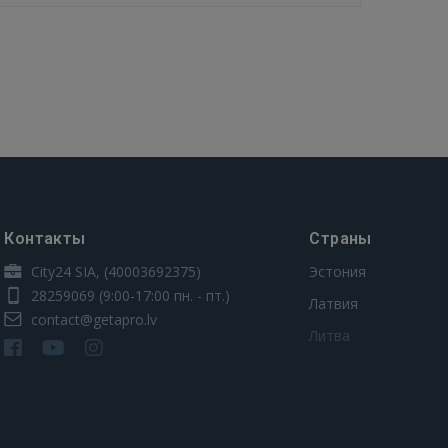
Контакты
Страны
City24 SIA, (40003692375)
Эстония
28259069
(9:00-17:00 пн. - пт.)
Латвия
contact@getapro.lv
Литва