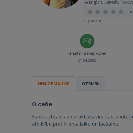
English, Latviski, По-ру
0,0 
Оценок: 0
Email подтвержден
21.04.2025
ИНФОРМАЦИЯ
ОТЗЫВЫ
О себе
Esmu uzticams un praktisks vīrs uz stundu, kur
atbildību pret klienta laiku un īpašumu.