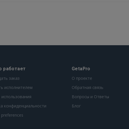
о работает
GetaPro
дать заказ
О проекте
ть исполнителем
Обратная связь
 использования
Вопросы и Ответы
ка конфиденциальности
Блог
t preferences