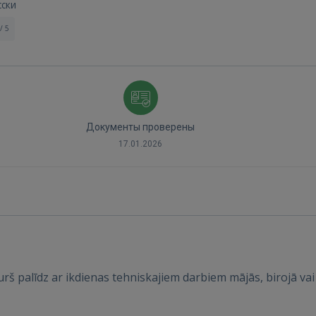
сски
/ 5
Документы проверены
17.01.2026
š palīdz ar ikdienas tehniskajiem darbiem mājās, birojā vai k