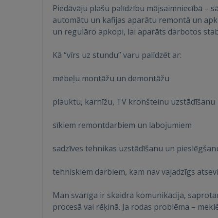
Piedāvāju plašu palīdzību mājsaimniecībā – s
automātu un kafijas aparātu remontā un apkop
un regulāro apkopi, lai aparāts darbotos stabi
Kā “vīrs uz stundu” varu palīdzēt ar:
mēbeļu montāžu un demontāžu
plauktu, karnīžu, TV kronšteinu uzstādīšanu
sīkiem remontdarbiem un labojumiem
sadzīves tehnikas uzstādīšanu un pieslēgšan
tehniskiem darbiem, kam nav vajadzīgs atsev
Man svarīga ir skaidra komunikācija, saprot
procesā vai rēķinā. Ja rodas problēma – meklē