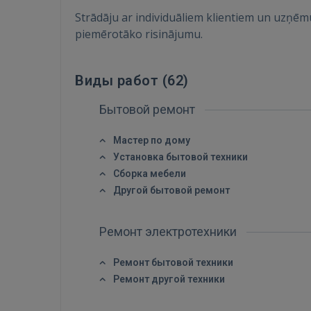
Strādāju ar individuāliem klientiem un uzņēmu
piemērotāko risinājumu.
Виды работ (
62
)
Бытовой ремонт
Мастер по дому
Установка бытовой техники
Сборка мебели
Другой бытовой ремонт
Ремонт электротехники
Ремонт бытовой техники
Ремонт другой техники