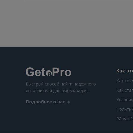
Как эт
Как соз
Быстрый способ найти надежного
Как ста
исполнителя для любых задач.
Условия
Подробнее о нас
Полити
Pārvaldī