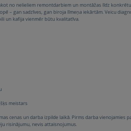
ākot no nelieliem remontdarbiem un montāžas līdz konkrētu i
ē – gan sadzīves, gan biroja līmeņa iekārtām. Veicu diagno
li un kafija vienmēr būtu kvalitatīva.
Войти
ВОЙТИ
u
Забыли пароль?
Запомнить?
išķs meistars
FACEBOOK
amas cenas un darba izpilde laikā. Pirms darba vienojamies
ju risinājumu, nevis attaisnojumus.