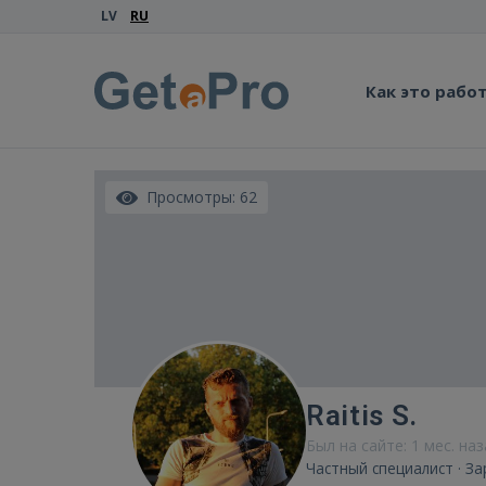
LV
RU
Как это рабо
Просмотры: 62
Raitis S.
Был на сайте: 1 мес. на
Частный специалист · За