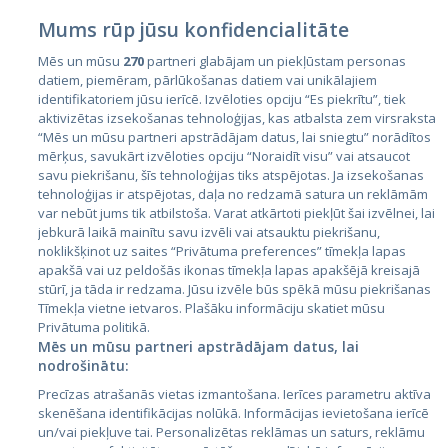
Mums rūp jūsu konfidencialitāte
Mēs un mūsu
270
partneri glabājam un piekļūstam personas
datiem, piemēram, pārlūkošanas datiem vai unikālajiem
Страны
identifikatoriem jūsu ierīcē. Izvēloties opciju “Es piekrītu”, tiek
aktivizētas izsekošanas tehnoloģijas, kas atbalsta zem virsraksta
Эстония
“Mēs un mūsu partneri apstrādājam datus, lai sniegtu” norādītos
Латвия
mērķus, savukārt izvēloties opciju “Noraidīt visu” vai atsaucot
savu piekrišanu, šīs tehnoloģijas tiks atspējotas. Ja izsekošanas
Литва
tehnoloģijas ir atspējotas, daļa no redzamā satura un reklāmām
var nebūt jums tik atbilstoša. Varat atkārtoti piekļūt šai izvēlnei, lai
jebkurā laikā mainītu savu izvēli vai atsauktu piekrišanu,
noklikšķinot uz saites “Privātuma preferences” tīmekļa lapas
apakšā vai uz peldošās ikonas tīmekļa lapas apakšējā kreisajā
stūrī, ja tāda ir redzama. Jūsu izvēle būs spēkā mūsu piekrišanas
Tīmekļa vietne ietvaros. Plašāku informāciju skatiet mūsu
Privātuma politikā.
Mēs un mūsu partneri apstrādājam datus, lai
nodrošinātu:
City24.lv
CVbankas.lt
Precīzas atrašanās vietas izmantošana. Ierīces parametru aktīva
City24.ee
Kainos.lt
skenēšana identifikācijas nolūkā. Informācijas ievietošana ierīcē
GetaPro.lv
Paslaugos.lt
un/vai piekļuve tai. Personalizētas reklāmas un saturs, reklāmu
GetaPro.ee
auto24.ee