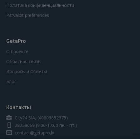
Политика конфиденциальности
Pārvaldīt preferences
GetaPro
О проекте
Обратная связь
Вопросы и Ответы
Блог
Контакты
City24 SIA, (40003692375)
28259069
(9:00-17:00 пн. - пт.)
contact@getapro.lv