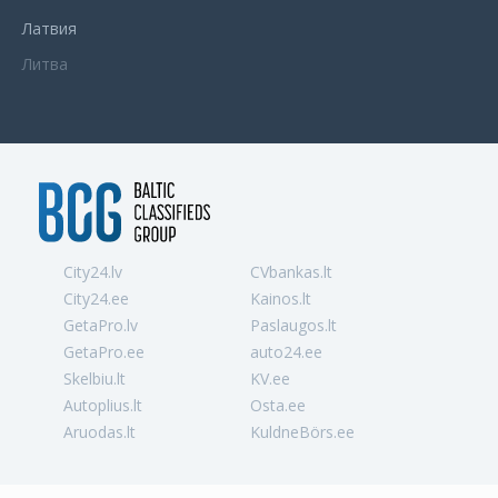
Латвия
Литва
City24.lv
CVbankas.lt
City24.ee
Kainos.lt
GetaPro.lv
Paslaugos.lt
GetaPro.ee
auto24.ee
Skelbiu.lt
KV.ee
Autoplius.lt
Osta.ee
Aruodas.lt
KuldneBörs.ee