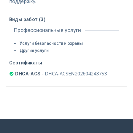
поддержку.
Войти
Виды работ (
3
)
Профессиональные услуги
Услуги безопасности и охраны
Другие услуги
ВОЙТИ
Сертификаты
Забыли пароль?
Запомнить?
-
DHCA-ACSEN202604243753
DHCA-ACS
FACEBOOK
GOOGLE
 Sign in with Apple
Ещё не зарегистрированы?