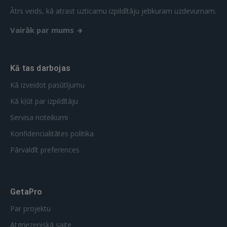
REĢISTRĀCIJA
Ātrs veids, kā atrast uzticamu izpildītāju jebkuram uzdevumam.
Vairāk par mums
Kā tas darbojas
Kā izveidot pasūtījumu
Kā kļūt par izpildītāju
Servisa noteikumi
Konfidencialitātes politika
Pārvaldīt preferences
GetaPro
Par projektu
Atgriezeniskā saite