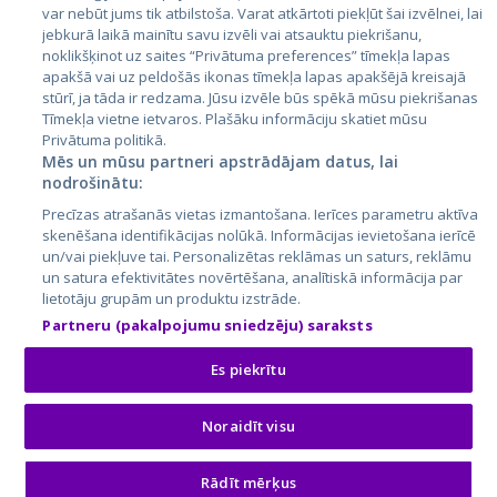
var nebūt jums tik atbilstoša. Varat atkārtoti piekļūt šai izvēlnei, lai
jebkurā laikā mainītu savu izvēli vai atsauktu piekrišanu,
noklikšķinot uz saites “Privātuma preferences” tīmekļa lapas
apakšā vai uz peldošās ikonas tīmekļa lapas apakšējā kreisajā
stūrī, ja tāda ir redzama. Jūsu izvēle būs spēkā mūsu piekrišanas
Tīmekļa vietne ietvaros. Plašāku informāciju skatiet mūsu
Privātuma politikā.
Mēs un mūsu partneri apstrādājam datus, lai
nodrošinātu:
City24.lv
CVbankas.lt
Precīzas atrašanās vietas izmantošana. Ierīces parametru aktīva
City24.ee
Kainos.lt
skenēšana identifikācijas nolūkā. Informācijas ievietošana ierīcē
GetaPro.lv
Paslaugos.lt
un/vai piekļuve tai. Personalizētas reklāmas un saturs, reklāmu
GetaPro.ee
auto24.ee
un satura efektivitātes novērtēšana, analītiskā informācija par
lietotāju grupām un produktu izstrāde.
Skelbiu.lt
KV.ee
Partneru (pakalpojumu sniedzēju) saraksts
Autoplius.lt
Osta.ee
Aruodas.lt
KuldneBörs.ee
Es piekrītu
Noraidīt visu
© 2026 GetaPro. Visas tiesības aizsargātas.
Rādīt mērķus