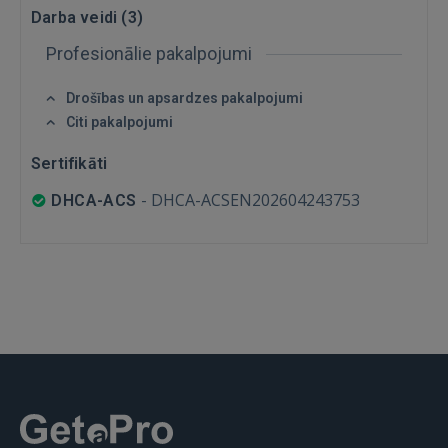
Darba veidi (
3
)
Profesionālie pakalpojumi
Drošības un apsardzes pakalpojumi
Citi pakalpojumi
IENĀKT
Sertifikāti
Aizmirsāt paroli?
Atcerēties?
-
DHCA-ACSEN202604243753
DHCA-ACS
FACEBOOK
GOOGLE
 Sign in with Apple
Vēl neesat reģistrējies?