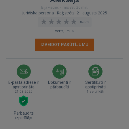
Bija vietnē: Pirms 3st. 26 min.
Juridiska persona · Reģistrēts: 21 augusts 2025
0,0 / 5
Vērtējumi: 0
IZVEIDOT PASŪTĪJUMU
E-pasta adrese ir
Dokumenti ir
Sertifikāti ir
apstiprināta
pārbaudīti
apstiprināti
21.08.2025
1 sertifikāti
Pārbaudīts
izpildītājs