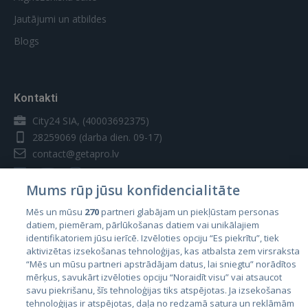
Jautājumi un atbildes
Blogs
Kontakti
City24 SIA, (40003692375)
28259069
(darba dien. 09-17)
contact@getapro.lv
Mums rūp jūsu konfidencialitāte
Mēs un mūsu
270
partneri glabājam un piekļūstam personas
datiem, piemēram, pārlūkošanas datiem vai unikālajiem
Valstis
identifikatoriem jūsu ierīcē. Izvēloties opciju “Es piekrītu”, tiek
aktivizētas izsekošanas tehnoloģijas, kas atbalsta zem virsraksta
Igaunija
“Mēs un mūsu partneri apstrādājam datus, lai sniegtu” norādītos
Latvija
mērķus, savukārt izvēloties opciju “Noraidīt visu” vai atsaucot
savu piekrišanu, šīs tehnoloģijas tiks atspējotas. Ja izsekošanas
Lietuva
tehnoloģijas ir atspējotas, daļa no redzamā satura un reklāmām