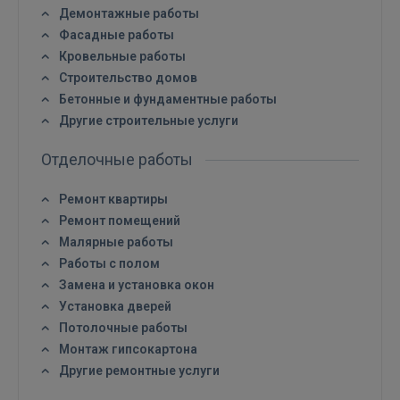
Демонтажные работы
Фасадные работы
Кровельные работы
Строительство домов
Войти
Бетонные и фундаментные работы
Другие строительные услуги
Отделочные работы
Ремонт квартиры
Ремонт помещений
ВОЙТИ
Малярные работы
Работы с полом
Забыли пароль?
Запомнить?
Замена и установка окон
Установка дверей
FACEBOOK
Потолочные работы
Монтаж гипсокартона
Другие ремонтные услуги
GOOGLE