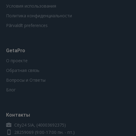
Условия использования
Политика конфиденциальности
Pārvaldīt preferences
GetaPro
О проекте
Обратная связь
Вопросы и Ответы
Блог
Контакты
City24 SIA, (40003692375)
28259069
(9:00-17:00 пн. - пт.)