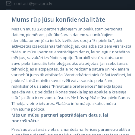
contact@getapro.lv
Mums rūp jūsu konfidencialitāte
Mēs un mūsu
270
partneri glabājam un piekļūstam personas
datiem, piemēram, pārlūkošanas datiem vai unikālajiem
Страны
identifikatoriem jūsu ierīcē. Izvēloties opciju “Es piekrītu”, tiek
aktivizētas izsekošanas tehnoloģijas, kas atbalsta zem virsraksta
Эстония
“Mēs un mūsu partneri apstrādājam datus, lai sniegtu” norādītos
Латвия
mērķus, savukārt izvēloties opciju “Noraidīt visu” vai atsaucot
savu piekrišanu, šīs tehnoloģijas tiks atspējotas. Ja izsekošanas
Литва
tehnoloģijas ir atspējotas, daļa no redzamā satura un reklāmām
var nebūt jums tik atbilstoša. Varat atkārtoti piekļūt šai izvēlnei, lai
jebkurā laikā mainītu savu izvēli vai atsauktu piekrišanu,
noklikšķinot uz saites “Privātuma preferences” tīmekļa lapas
apakšā vai uz peldošās ikonas tīmekļa lapas apakšējā kreisajā
stūrī, ja tāda ir redzama. Jūsu izvēle būs spēkā mūsu piekrišanas
Tīmekļa vietne ietvaros. Plašāku informāciju skatiet mūsu
Privātuma politikā.
Mēs un mūsu partneri apstrādājam datus, lai
nodrošinātu:
City24.lv
CVbankas.lt
Precīzas atrašanās vietas izmantošana. Ierīces parametru aktīva
City24.ee
Kainos.lt