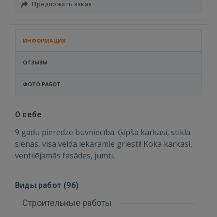
Предложить заказ
ИНФОРМАЦИЯ
ОТЗЫВЫ
ФОТО РАБОТ
О себе
9 gadu pieredze būvniecībā. Ģipša karkasi, stikla
sienas, visa veida iekaramie griesti! Koka karkasi,
ventilējamās fasādes, jumti.
Виды работ (
96
)
Строительные работы