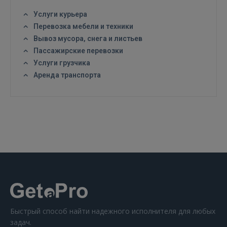
Услуги курьера
Перевозка мебели и техники
Вывоз мусора, снега и листьев
Пассажирские перевозки
Услуги грузчика
ВОЙТИ
Аренда транспорта
Забыли пароль?
Запомнить?
FACEBOOK
GOOGLE
 Sign in with Apple
Ещё не зарегистрированы?
Быстрый способ найти надежного исполнителя для любых
задач.
РЕГИСТРАЦИЯ