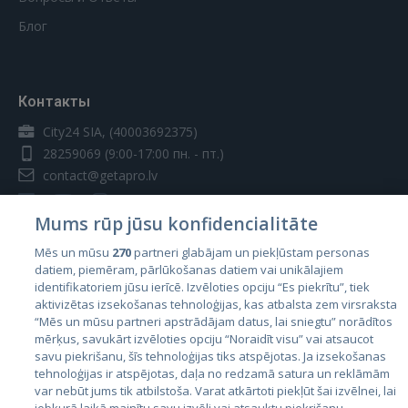
Блог
Контакты
City24 SIA, (40003692375)
28259069
(9:00-17:00 пн. - пт.)
contact@getapro.lv
Mums rūp jūsu konfidencialitāte
Mēs un mūsu
270
partneri glabājam un piekļūstam personas
datiem, piemēram, pārlūkošanas datiem vai unikālajiem
Страны
identifikatoriem jūsu ierīcē. Izvēloties opciju “Es piekrītu”, tiek
aktivizētas izsekošanas tehnoloģijas, kas atbalsta zem virsraksta
Эстония
“Mēs un mūsu partneri apstrādājam datus, lai sniegtu” norādītos
Латвия
mērķus, savukārt izvēloties opciju “Noraidīt visu” vai atsaucot
savu piekrišanu, šīs tehnoloģijas tiks atspējotas. Ja izsekošanas
Литва
tehnoloģijas ir atspējotas, daļa no redzamā satura un reklāmām
var nebūt jums tik atbilstoša. Varat atkārtoti piekļūt šai izvēlnei, lai