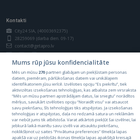
Kontakti
City24 SIA, (40003692375)
28259069
(darba dien. 09-17)
contact@getapro.lv
Mums rūp jūsu konfidencialitāte
Mēs un mūsu
270
partneri glabājam un piekļūstam personas
datiem, piemēram, pārlūkošanas datiem vai unikālajiem
Valstis
identifikatoriem jūsu ierīcē. Izvēloties opciju “Es piekrītu”, tiek
aktivizētas izsekošanas tehnoloģijas, kas atbalsta zem virsraksta
Igaunija
“Mēs un mūsu partneri apstrādājam datus, lai sniegtu” norādītos
Latvija
mērķus, savukārt izvēloties opciju “Noraidīt visu” vai atsaucot
savu piekrišanu, šīs tehnoloģijas tiks atspējotas. Ja izsekošanas
Lietuva
tehnoloģijas ir atspējotas, daļa no redzamā satura un reklāmām
var nebūt jums tik atbilstoša. Varat atkārtoti piekļūt šai izvēlnei, lai
jebkurā laikā mainītu savu izvēli vai atsauktu piekrišanu,
noklikšķinot uz saites “Privātuma preferences” tīmekļa lapas
apakšā vai uz peldošās ikonas tīmekļa lapas apakšējā kreisajā