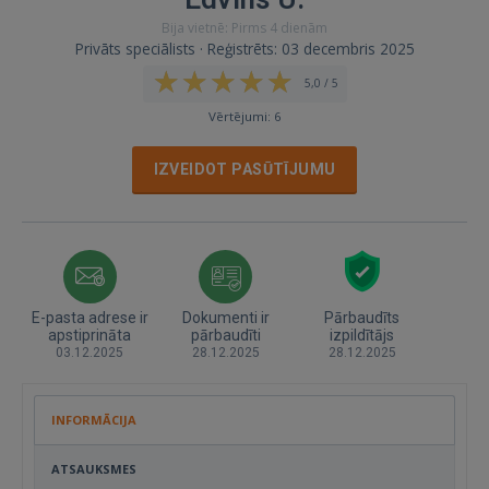
Bija vietnē: Pirms 4 dienām
Privāts speciālists · Reģistrēts: 03 decembris 2025
5,0 / 5
Vērtējumi: 6
IZVEIDOT PASŪTĪJUMU
E-pasta adrese ir
Dokumenti ir
Pārbaudīts
apstiprināta
pārbaudīti
izpildītājs
03.12.2025
28.12.2025
28.12.2025
INFORMĀCIJA
ATSAUKSMES