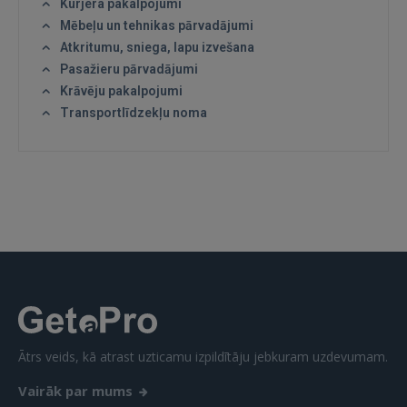
Kurjera pakalpojumi
Mēbeļu un tehnikas pārvadājumi
Atkritumu, sniega, lapu izvešana
Pasažieru pārvadājumi
Krāvēju pakalpojumi
IENĀKT
Transportlīdzekļu noma
Aizmirsāt paroli?
Atcerēties?
FACEBOOK
GOOGLE
 Sign in with Apple
Vēl neesat reģistrējies?
Ātrs veids, kā atrast uzticamu izpildītāju jebkuram uzdevumam.
REĢISTRĀCIJA
Vairāk par mums