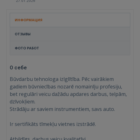
27.01.2026
ИНФОРМАЦИЯ
ОТЗЫВЫ
ФОТО РАБОТ
О себе
Būvdarbu tehnologa izlglītība. Pēc vairākiem
gadiem būvniecības nozarē nomainīju profesiju,
bet regulāri veicu dažādu apdares darbus, telpām,
dzīvokļiem.
Strādāju ar saviem instrumentiem, savs auto.
Ir sertifikāts tīmekļu vietnes izstrādē.
Atbildīgs, darbus veicu kvalitatīvi.