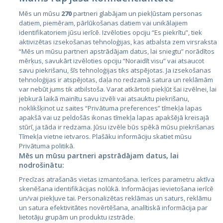
Mēs un mūsu
270
partneri glabājam un piekļūstam personas
datiem, piemēram, pārlūkošanas datiem vai unikālajiem
Страны
identifikatoriem jūsu ierīcē. Izvēloties opciju “Es piekrītu”, tiek
aktivizētas izsekošanas tehnoloģijas, kas atbalsta zem virsraksta
Эстония
“Mēs un mūsu partneri apstrādājam datus, lai sniegtu” norādītos
Латвия
mērķus, savukārt izvēloties opciju “Noraidīt visu” vai atsaucot
savu piekrišanu, šīs tehnoloģijas tiks atspējotas. Ja izsekošanas
Литва
tehnoloģijas ir atspējotas, daļa no redzamā satura un reklāmām
var nebūt jums tik atbilstoša. Varat atkārtoti piekļūt šai izvēlnei, lai
jebkurā laikā mainītu savu izvēli vai atsauktu piekrišanu,
noklikšķinot uz saites “Privātuma preferences” tīmekļa lapas
apakšā vai uz peldošās ikonas tīmekļa lapas apakšējā kreisajā
stūrī, ja tāda ir redzama. Jūsu izvēle būs spēkā mūsu piekrišanas
Tīmekļa vietne ietvaros. Plašāku informāciju skatiet mūsu
Privātuma politikā.
Mēs un mūsu partneri apstrādājam datus, lai
nodrošinātu:
City24.lv
CVbankas.lt
Precīzas atrašanās vietas izmantošana. Ierīces parametru aktīva
City24.ee
Kainos.lt
skenēšana identifikācijas nolūkā. Informācijas ievietošana ierīcē
GetaPro.lv
Paslaugos.lt
un/vai piekļuve tai. Personalizētas reklāmas un saturs, reklāmu
GetaPro.ee
auto24.ee
un satura efektivitātes novērtēšana, analītiskā informācija par
lietotāju grupām un produktu izstrāde.
Skelbiu.lt
KV.ee