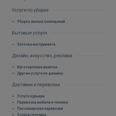
Услуги по уборке
Забыли пароль?
Запомнить?
Уборка жилых помещений
FACEBOOK
Бытовые услуги
GOOGLE
Заточка инструмента
Дизайн, искусство, реклама
 Sign in with Apple
Изготовление визиток
Ещё не зарегистрированы?
Другие услуги по дизайну
РЕГИСТРАЦИЯ
Доставки и перевозки
Услуги курьера
Перевозка мебели и техники
Пассажирские перевозки
Услуги грузчика