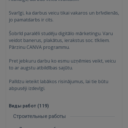
Svarīgi, ka darbus veicu tikai vakaros un brīvdienās,
jo pamatdarbs ir cits.
Šobrīd paralēli studēju digitālo mārketingu. Varu
veidot banerus, plakātus, ierakstus soc. tīkliem.
Pārzinu CANVA programmu.
Pret jebkuru darbu ko esmu uzņēmies veikt, veicu
to ar augstu atbildības sajūtu.
Palīdzu ieteikt labākos risinājumus, lai tie būtu
abpusēji izdevīgi.
Виды работ (
119
)
Строительные работы