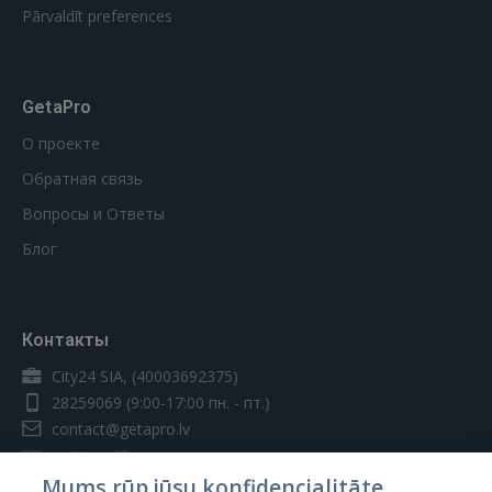
Pārvaldīt preferences
GetaPro
О проекте
Обратная связь
Вопросы и Ответы
Блог
Контакты
City24 SIA, (40003692375)
28259069
(9:00-17:00 пн. - пт.)
contact@getapro.lv
Mums rūp jūsu konfidencialitāte