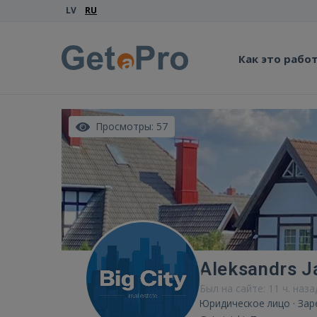
LV
RU
Как это рабо
Просмотры: 57
Aleksandrs J
Был на сайте: 11 ч. наза
Юридическое лицо · Зар