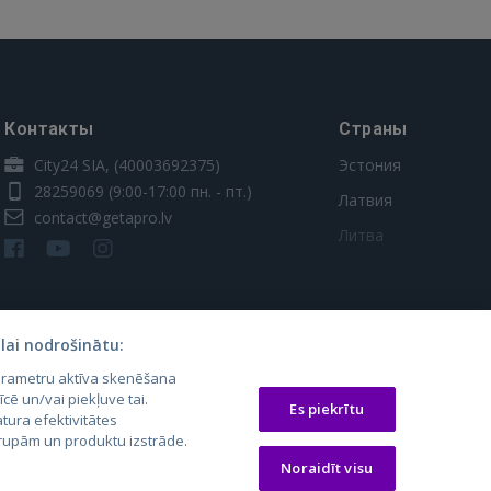
Контакты
Страны
City24 SIA, (40003692375)
Эстония
28259069
(9:00-17:00 пн. - пт.)
Латвия
contact@getapro.lv
Литва
lai nodrošinātu:
parametru aktīva skenēšana
īcē un/vai piekļuve tai.
Es piekrītu
tura efektivitātes
 grupām un produktu izstrāde.
os.lt
auto24.ee
Osta.ee
Noraidīt visu
laugos.lt
KV.ee
KuldneBörs.ee