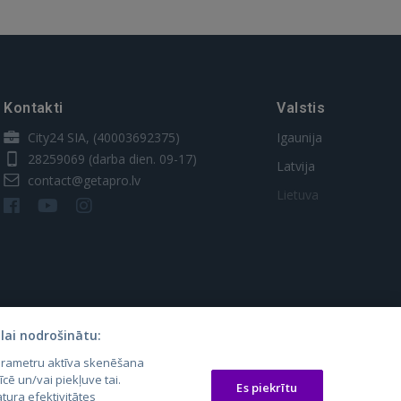
Kontakti
Valstis
City24 SIA, (40003692375)
Igaunija
28259069
(darba dien. 09-17)
Latvija
contact@getapro.lv
Lietuva
lai nodrošinātu:
parametru aktīva skenēšana
os.lt
auto24.ee
Osta.ee
īcē un/vai piekļuve tai.
Es piekrītu
tura efektivitātes
laugos.lt
KV.ee
KuldneBörs.ee