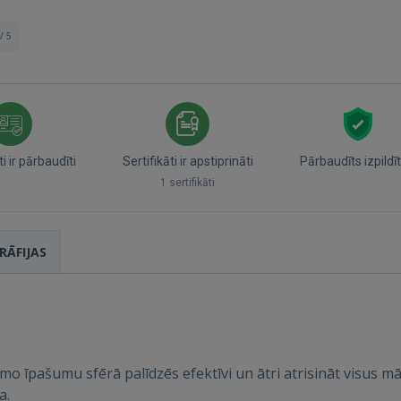
/ 5
 ir pārbaudīti
Sertifikāti ir apstiprināti
Pārbaudīts izpildīt
1 sertifikāti
Ienākt
RĀFIJAS
tāmo īpašumu sfērā palīdzēs efektīvi un ātri atrisināt visus m
a.