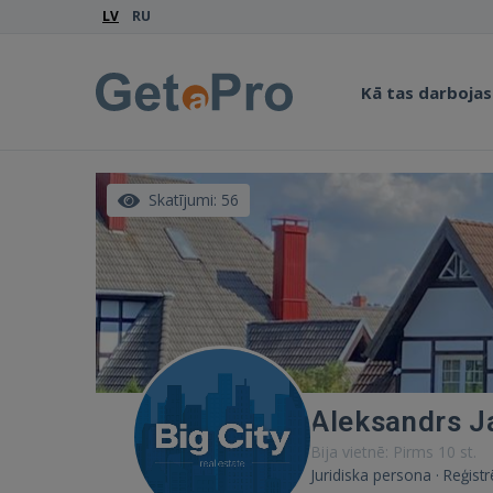
LV
RU
Kā tas darbojas
Skatījumi: 56
Aleksandrs J
Bija vietnē: Pirms 10 st.
Juridiska persona · Reģist