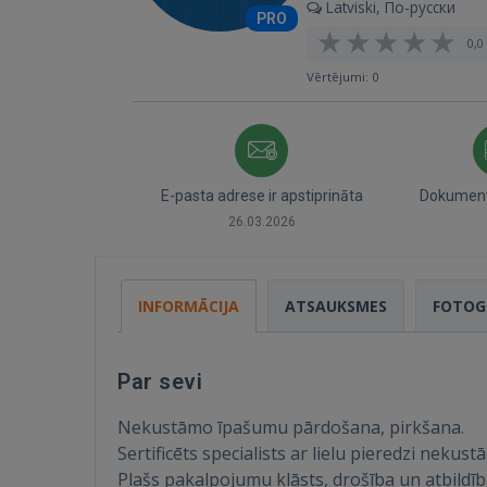
Latviski, По-русски
PRO
0,0 
Vērtējumi: 0
E-pasta adrese ir apstiprināta
Dokumenti
26.03.2026
INFORMĀCIJA
ATSAUKSMES
FOTOG
Par sevi
Nekustāmo īpašumu pārdošana, pirkšana.
Sertificēts specialists ar lielu pieredzi nekus
Plašs pakalpojumu klāsts, drošība un atbildīb